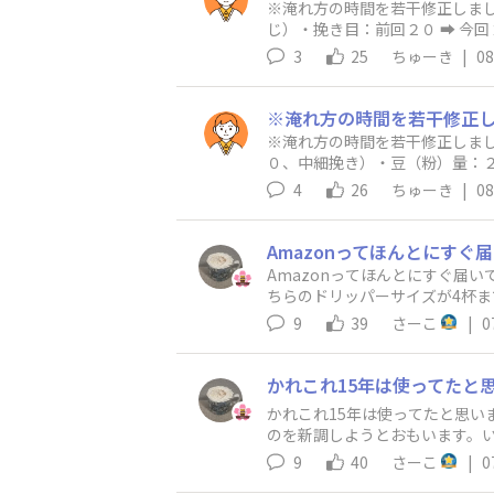
※淹れ方の時間を若干修正しまし
ました。３種類のレシピが出来
じ）・挽き目：前回２０ ➡︎ 今
修練します。やっぱりコーヒー
回と同じ）・注湯量：前回２７５ml
3
25
ちゅーき
|
08
回と同じ）・フィルター：アバカ
0:30 ３０ml（注湯１０秒程度
30〜1:40 前回２７５ml（2
レシオ１１.１、TDS １.６９
​※淹れ方の時間を若干修正しま
するため、当初、挽き目のみ少し
０、中細挽き）・豆（粉）量：２
湯量２７５ml➡︎２９０ml 
オ１３.５（落ち切り）・ドリッパ
4
26
ちゅーき
|
08
く）なりました。商品のパッケ
サークルプア0:00〜0:30 ３０m
たです。とても美味しかったです
0秒落ち切り、出来高２２７ml）
で中細挽き〜中挽き）で淹れた
えるために湯温は80℃とかなり
クと香りがとても気に入りました
Amazonってほんとにすぐ届
若干荒め（C４０で２０中細挽き
ちらのドリッパーサイズが4杯
まで使ってたサーバーがはまらな
9
39
さーこ
|
0
さが違うからかもしれませんが
れません)うらの縁が大きい問題
かれこれ15年は使ってたと思い
のを新調しようとおもいます。い
ーのクリスタルタイプにしようか
9
40
さーこ
|
0