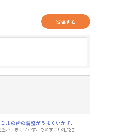
投稿する
ハワイコナコーヒーを自分でミルで挽いてペーパードリップで淹れました（焙煎済の豆）。ミルの歯の調整がうまくいかず、ものすごい粗挽きになりましたが、意外とすっきり美味しく頂いています
調整がうまくいかず、ものすごい粗挽き