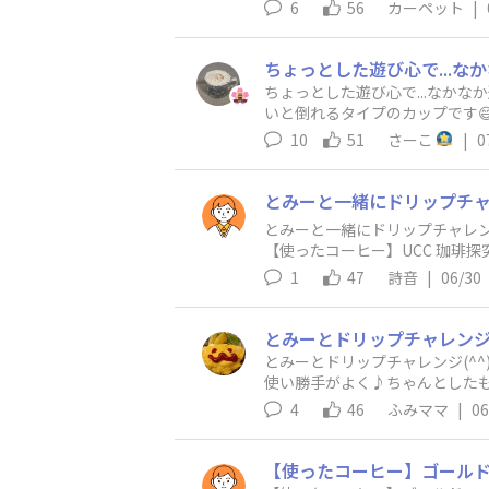
うにゆっくりもやりやすく感動で
6
56
カーペット
|
かけるのも大事だなと感じまし
ちょっとした遊び心で...なか
いと倒れるタイプのカップです
処理できるし、覚悟決めてます
10
51
さーこ
|
0
​とみーと一緒にドリップチャレ
【使ったコーヒー】UCC 珈琲探
す。​【ドリップメモ】今日はホ
1
47
詩音
|
06/30
とみーとドリップチャレンジ(⁠^
使い勝手がよく♪ちゃんとした
♡バランスのいい味わいで、ブ
4
46
ふみママ
|
06