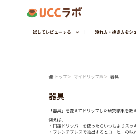
試してレビューする
淹れ方・挽き方をシ
お試し研究員募集
マイドリップ課
ラボトーク
UCCへ調査依頼
探求プロジェクト
コーヒーギャラリー
UCCから調査依頼
挽きたて課
ホンネでレビュー
トップ
＞
マイドリップ課
＞
器具
器具
「器具」を変えてドリップした研究結果を教
例えば、
・円錐ドリッパーを使ったらいつもよりスッ
・フレンチプレスで抽出するとコーヒーの味