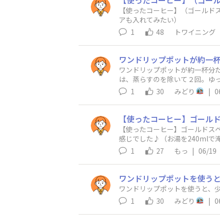
​【使ったコーヒー】（ゴールド
アも入れてみたい）​
1
48
トワイニング
ワンドリップポットが約一杯分
は、蒸らすのを除いて２回。ゆ
1
30
みどり
|
0
​【使ったコーヒー】ゴールドス
感じでした♪（お湯を240ml
すが、今回は自分で分量を測って
1
27
もっ
|
06/19
の粉で挑戦して、測った時は「
が、ちょうど良かったので満足
思いました♪​
ワンドリップポットを使うと、
1
30
みどり
|
0