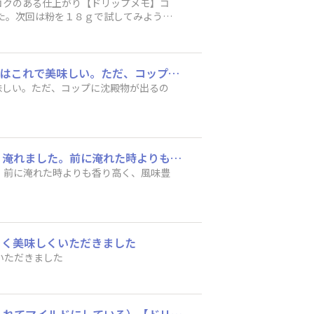
コクのある仕上がり​【ドリップメモ】コ
た。次回は粉を１８ｇで試してみようと
１人分だけ、ペーパーフィルター無しで淹れました。ちょっと濃いめ、苦味が出ますがこれはこれで美味しい。ただ、コップに沈殿物が出るので、なんとなくもったいないような気もしました。
味しい。ただ、コップに沈殿物が出るの
職場でドリップコーヒーを淹れました。保温してあるポットのお湯を使い、30秒蒸らして、淹れました。前に淹れた時よりも香り高く、風味豊かなコーヒーになりました。コーヒー豆の粉の粒が大きいからかもしれません。
。前に淹れた時よりも香り高く、風味豊
よく美味しくいただきました
いただきました