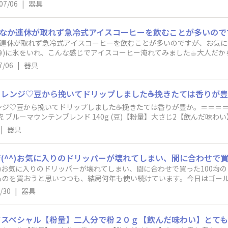
す😭👏👏マンデリン リントン スペシャル美味しいコーヒーを自分
07/06
|
器具
た。
なか連休が取れず急冷式アイスコーヒーを飲むことが多いのですが、お気
)に氷をいれ、こんな感じでアイスコーヒー淹れてみました☕︎大人だか
から笑)なんて、半分ふざけつつコーヒータイムを楽しんでいました♪
7/06
|
器具
ンジ♡豆から挽いてドリップしました☕️挽きたては香りが豊か。​＝＝＝
究 ブルーマウンテンブレンド 140g (豆)​【粉量】大さじ2​【飲んだ
ットで飲んだので次回はアイスに挑戦！​
|
器具
⁠^⁠)お気に入りのドリッパーが壊れてしまい、間に合わせで買った100
ものを買おうと思いつつも、結局何年も使い続けています。今日はゴール
ラックで飲むのにピッタリです。
/30
|
器具