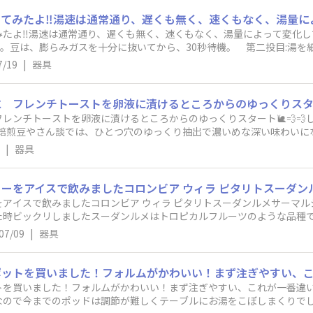
みたよ‼湯速は通常通り、遅くも無く、速くもなく、湯量によって変化
た。豆は、膨らみガスを十分に抜いてから、30秒待機。 第二投目:湯
ー液はOREAの設計通り、ペーパーの中心からコーヒーがチョロチョロと
7/19
|
器具
チョロチョロと注湯していきます。 第四投目:残りの３０ccwを注いで
ヒーカップに１００ccずつ、テイスティングカップに３０cc。とりあえ
は25ｇ、ウェーブフィルター。 1人から2人分にしては、豆の量は多
専門店だと上手く説明出来るんだろうけど、自分の語彙力では、これが
レンチトーストを卵液に漬けるところからのゆっくりスタート🐌💨
プ自家焙煎豆やさん談では、ひとつ穴のゆっくり抽出で濃いめな深い味わいに
ドドリップには焼きあがり後にすぐ出したいので、Kalita(３つ穴)で
|
器具
の私の幸せピーク♪片付けがまったり面倒で、もう１杯後でデカフェ淹れ
アイスで飲みましたコロンビア ウィラ ピタリト​スーダンルメ​サーマ
た時ビックリしましたスーダンルメはトロピカルフルーツのような品種
ドの技術がかなり高く昔からブレンドとしてもキレイな優等生でしたでも
07/09
|
器具
上げがやばいので(ベトナムあたり)コロンビアの新しいブランドとし
ルなコーヒーとは真逆のマッドサイエンティストな豆です飲むまったり
飲む果物フェスです 暑い日が急に来たのでまったりアイスが楽しい
トを買いました！フォルムがかわいい！まず注ぎやすい、これが一番違
なので今までのポッドは調節が難しくテーブルにお湯をこぼしまくりで