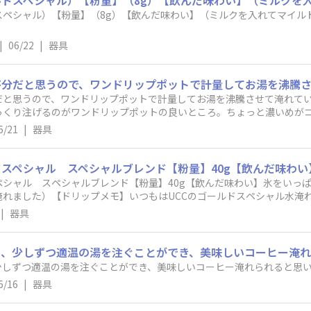
スペシャル）​【粉量】（8g）​【飲んだ味わい】（ミルクを入れてマイル
|
06/22
|
器具
だと思うので、ワンドリップポットで計量してお湯を沸騰させて淹れてい
っくり注げるのがワンドリップポットの良いところ。ちょっと濃いめが
6/21
|
器具
ペシャル スペシャルブレンド​【粉量】40g​【飲んだ味わい】氷をい
で淹れました）​【ドリップメモ】いつもはUCCのゴールドスペシャル水
アイスコーヒーを淹れてみました。思ったよりも濃くも薄くもならず、
|
器具
思ったより粉が多い・・・。濃くなりすぎるかも？氷多めにしとこうか
☆これからも、時間がある時は自分でドリップ、急いでいる時はアイス
少しずつ適温の湯を注ぐことができ、美味しいコーヒー淹れられると思
6/16
|
器具