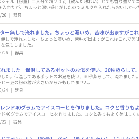
ペシャル​【粉量】二人分で粉２０ｇ​【飲んだ味わい】とても香り豊かで
lを入れたが、ちょっと濃い感じがしたのでミルクを入れたらおいしかっ
/28
|
器具
ー無しで淹れました。ちょっと濃いめ、苦味が出ますがこれはこれで美
うな気もしました。
6/26
|
器具
ました。保温してあるポットのお湯を使い、30秒蒸らして、淹れました
ーヒー豆の粉の粒が大きいからかもしれません。
6/24
|
器具
レンド40グラムでアイスコーヒを作りました。コクと香りも
ンド40グラムでアイスコーヒを作りました。コクと香りもよく美味しく
/22
|
器具