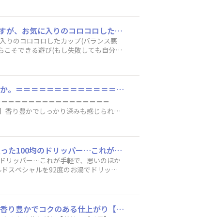
で作るならやっぱり、ある程度道具にもお金
ちょっとした遊び心で...なかなか連休が取れず急冷式アイスコーヒーを飲むことが多いのですが、お気に入りのコロコロしたカップ(バランス悪いと倒れるタイプのカップです😅)に氷をいれ、こんな感じでアイスコーヒー淹れてみました☕︎大人だからこそできる遊び(もし失敗しても自分で処理できるし、覚悟決めてますから笑)なんて、半分ふざけつつコーヒータイムを楽しんでいました♪
に入りのコロコロしたカップ(バランス悪
らこそできる遊び(もし失敗しても自分で
​とみーと一緒にドリップチャレンジ♡豆から挽いてドリップしました☕️挽きたては香りが豊か。​＝＝＝＝＝＝＝＝＝＝＝＝＝＝＝＝＝＝＝＝​【使ったコーヒー】UCC 珈琲探究 ブルーマウンテンブレンド 140g (豆)​【粉量】大さじ2​【飲んだ味わい】香り豊かでしっかり深みも感じられます。​【ドリップメモ】今日はホットで飲んだので次回はアイスに挑戦！​
＝＝＝＝＝＝＝＝＝＝＝＝＝＝＝＝＝​
味わい】香り豊かでしっかり深みも感じられま
とみーとドリップチャレンジ(⁠^⁠^⁠)お気に入りのドリッパーが壊れてしまい、間に合わせで買った100均のドリッパー…これが手軽で、思いのほか使い勝手がよく♪ちゃんとしたものを買おうと思いつつも、結局何年も使い続けています。今日はゴールドスペシャルを92度のお湯でドリップ♡バランスのいい味わいで、ブラックで飲むのにピッタリです。
均のドリッパー…これが手軽で、思いのほか
ドスペシャルを92度のお湯でドリップ
​【使ったコーヒー】ゴールドスペシャル​【粉量】二人分で粉２０ｇ​【飲んだ味わい】とても香り豊かでコクのある仕上がり​【ドリップメモ】コーヒーメーカーにお水２８０mlを入れたが、ちょっと濃い感じがしたのでミルクを入れたらおいしかった。次回は粉を１８ｇで試してみようと思う。​