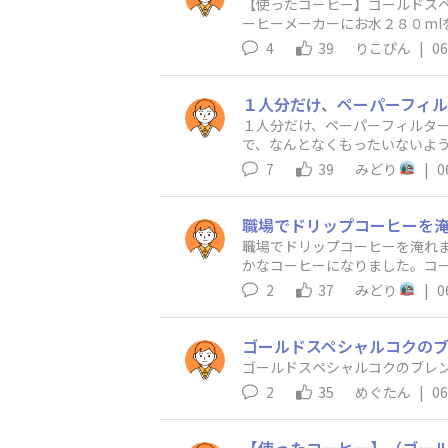
​【使ったコーヒー】ゴールドス
ーヒーメーカーにお水２８０m
思う。​
4
39
りこぴん
|
06
１人分だけ、ペーパーフィルタ
で、なんとなくもったいないよ
7
39
みどり
|
0
職場でドリップコーヒーを淹れ
かなコーヒーになりました。コ
2
37
みどり
|
0
ゴールドスペシャルコクのブ
ゴールドスペシャルコクのブレ
2
35
めぐたん
|
06