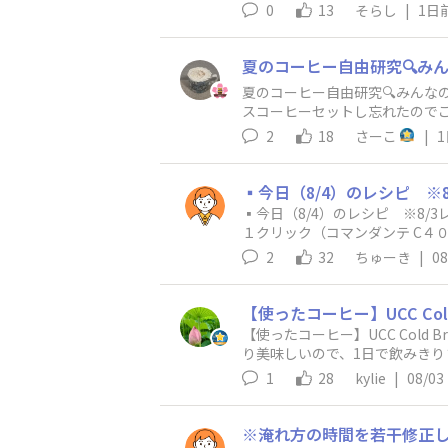
0
13
そらし
|
1日
夏のコーヒー自由研究🔍みん
スコーヒーセットし忘れたのでこ
から飲めるのか、もしくは実はもっ
2
18
さーこ
|
▪️今日（8/4）のレシピ ※8
１クリック（コマンダンテ C４０
回、前回と同じ）・注湯量：前々回
2
32
ちゅーき
|
08
ドリッパー：ORIGAMI Ai
蒸らし以降は１円玉大のサークル
0:30〜1:00 １７０ml（前々
り、出来高２２７ml）➡︎ 前回
【使ったコーヒー】UCC Cold
タ：前々回 抽出レシオ１１.１
り美味しいので、1日で飲みきり
回 抽出レシオ１１.９、TDS
ml。冷蔵庫で8時間。iwaki PY
1
28
kylie
|
08/03
たりを強くするために、挽き目を
ました。なお、前回と今回の差
が、前回同様「酸味２」の感じ
高さ、注湯速度など）が3回と