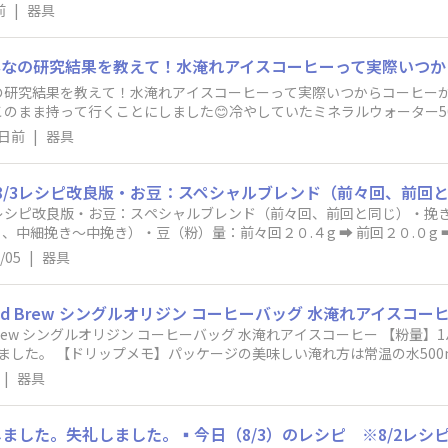
前
|
器具
なの研究結果を教えて！水淹れアイスコーヒーって実際いつからコーヒー
のまま持って行くことにしました😊冷やしていたミネラルウォーター50
と早く飲めるのか...楽しみです👍👍
1日前
|
器具
/3レシピ改良版・お豆：スペシャルブレンド（前々回、前回と同じ）・挽き目：
、中細挽き〜中挽き）・豆（粉）量：前々回２０.４g ➡︎ 前回２０.０g 
２７５ml、レシオ１３.５（落ち切り）➡︎ 前回２９０ml、レシオ１４.
/05
|
器具
r M 2-4杯用（前々回、前回と同じ）・フィルター：アバカ プラス（リ
プア（前々回、前回と同じ）0:00〜0:30 ３０ml（注湯１０秒程度
回、前回と同じ）1:00〜1:30 ２４０ml（前々回、前回と同じ）1:30〜1
２９０ml（2分30秒落ち切り、出来高２４３ml）➡︎ 今回２９０ml（2
 Brew シングルオリジン コーヒーバッグ 水淹れアイスコーヒー 【粉量】
、TDS １.６９、収率 １８.８％ 前回 抽出レシオ１２.２、T
ました。 【ドリップメモ】パッケージの美味しい淹れ方は常温の水500m
 １.４８、収率 １７.６％・感想：前回は前々回よりも飲みやすくなりま
REXを使用。
|
器具
２２➡︎２１（C４０で中細挽き〜中挽き）で淹れました。結果、前回
は、前々回と前回との差ほどではありません。商品のパッケージには「
でした。3回にわたってスペシャルブレンドのレシピ調整を行いましたが
も全く同じではないので、今回のレシピがベストかどうかわかりませんが