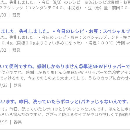
た。失礼しました。▪️今日（8/3）のレシピ ※8/2レシピ改良版・
たので、気分によって使い分けようと思います。淹れ方がブレて狙った
回２２クリック（コマンダンテ C４０、中挽き）・豆（粉）量：前回２０.４
を淹れるのは楽しいです。（添付写真は抽出後の粉の状況）
、レシオ１３.５（落ち切り）➡︎ 今回２９０ml、レシオ１４.５・ドリッパー
/03
|
器具
 プラス（リンスなし）（前回と同じ）・淹れ方：蒸らし以降は１円玉大
＋蒸らし２０秒）（前回と同じ）0:30〜1:00 １７０ml（前回と同じ）1:
分30秒落ち切り、出来高２２７ml）➡︎ 今回２９０ml（2分30秒落ち切
、収率 １８.８％ 今回 抽出レシオ１２.２、TDS １.４６、収率
した。失礼しました。​▪️今日のレシピ・お豆：スペシャルブレンド・挽
粗く（２０➡︎２２）する予定でしたが、収率を下げたくないので、レシ
０.４g（目標２０gよりちょい多めになった）・湯温：８０℃（今回は
※代わりに粉量を減らすのもOK）。結果、収率を大きく下げることなく
ー：ORIGAMI Air M 2-4杯用・フィルター：アバカ プラス（リ
/02
|
器具
ージには「苦味３・酸味３・コク４」とありますが、「酸味２」の感じ
l（注湯１０秒程度＋蒸らし２０秒）0:30〜1:00 １７０ml1:00〜1:30 
が、好みとしてはもう少しパンチが欲しいので、次回は、今回のレシピ
・データ：抽出レシオ１１.１、TDS １.６９、収率 １８.８％・感想
いと思います。（添付写真は抽出後の粉の状況）
低めに設定。結果、程よい苦味でしたが、TDSが高く濃いコーヒーに仕
。次回はもう少し飲みやすくするために（TDSを下げるために）、レシオ
いて便利ですね。感謝しかありません🥲早速NEWドリッパーで急冷式ア
➡︎２２中挽き）で淹れたいと思います。（添付写真は抽出後の粉の状況
までいけるので、今までのものより大きいそして、うらのカップに合わせ
い💦口の大きさが一緒wwwというハプニングはありましたが、別のカ
7/23
|
器具
、お湯の中が早くて雑味がはいらないのかしら？かなりさっぱりした味に
はちょっと予想外でした。これはもうNEWサーバーも買ってね？とい
ます。昨日、洗っていたらポロッと(パキッじゃないんです、ほんとにポロッ
ろいろ悩んだのですが、ざざっと使えるタイプがやはり欲しくて(家族が
と検討中🤔見た目が魅力的で使ってみたいのです✌️
7/19
|
器具