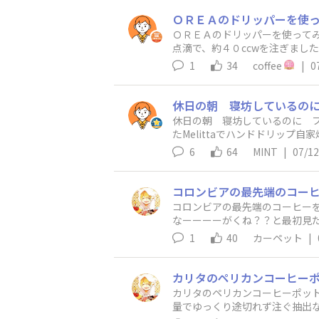
ＯＲＥＡのドリッパーを使って
点滴で、約４０ccwを注ぎまし
に、100ccまで注湯。コーヒ
1
34
coffee
|
0
目:今度は200ccまで同じく、
230ccを攪拌してから、コー
フィリピン、シティロースト、量
る為。味は変わらず、コーヒー
休日の朝 寝坊しているのに フ
たMelittaでハンドドリッ
液をすうのを待ちます家族のハン
6
64
MINT
|
07/12
焼いている時がフレンチトースト
リーで画像UPします☺️)
コロンビアの最先端のコーヒーを
なーーーーがくね？？と最初見
品ですコロンビアはウォッシュ
1
40
カーペット
|
ンドの土台の豆の品質向上の追い
をしてます正直これはクラシカ
ーな体験と行った方がいいです
カリタのペリカンコーヒーポッ
量でゆっくり途切れず注ぐ抽出