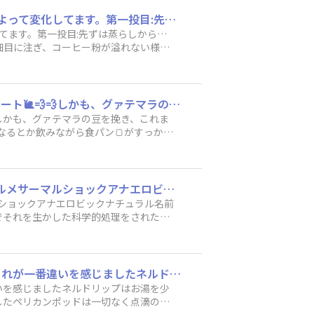
ＯＲＥＡのドリッパーを使ってみたよ‼湯速は通常通り、遅くも無く、速くもなく、湯量によって変化してます。第一投目:先ずは蒸らしから… 点滴で、約４０ccwを注ぎました。豆は、膨らみガスを十分に抜いてから、30秒待機。 第二投目:湯を細目に注ぎ、コーヒー粉が溢れない様に、100ccまで注湯。コーヒー液はOREAの設計通り、ペーパーの中心からコーヒーがチョロチョロとサーバーの中に落ちていきます。 第三投目:今度は200ccまで同じく、チョロチョロと注湯していきます。 第四投目:残りの３０ccwを注いで、落ち切る前にサーバーから外しました。計230ccを攪拌してから、コーヒーカップに１００ccずつ、テイスティングカップに３０cc。とりあえずは、普段通りに抽出してみました。 豆はフィリピン、シティロースト、量は25ｇ、ウェーブフィルター。 1人から2人分にしては、豆の量は多いですが、これは自分の好みの濃さにする為。味は変わらず、コーヒー専門店だと上手く説明出来るんだろうけど、自分の語彙力では、これが精一杯、勘弁してください。
してます。第一投目:先ずは蒸らしから…
を細目に注ぎ、コーヒー粉が溢れない様
サーバーの中に落ちていきます。 第三投
、落ち切る前にサーバーから外しました。計
ずは、普段通りに抽出してみました。 豆は
いですが、これは自分の好みの濃さにす
休日の朝 寝坊しているのに フレンチトーストを卵液に漬けるところからのゆっくりスタート🐌💨💨しかも、グァテマラの豆を挽き、これまたMelittaでハンドドリップ自家焙煎豆やさん談では、ひとつ穴のゆっくり抽出で濃いめな深い味わいになるとか飲みながら食パン🍞がすっかり液をすうのを待ちます家族のハンドドリップには焼きあがり後にすぐ出したいので、Kalita(３つ穴)で素早くさっぱりめ仕上がりにしちゃいます焼いている時がフレンチトーストの私の幸せピーク♪片付けがまったり面倒で、もう１杯後でデカフェ淹れます(笑)(のちほど コーヒーギャラリーで画像UPします☺️)
精一杯、勘弁してください。
しかも、グァテマラの豆を挽き、これま
なるとか飲みながら食パン🍞がすっかり
素早くさっぱりめ仕上がりにしちゃいます
ます(笑)(のちほど コーヒーギャラ
コロンビアの最先端のコーヒーをアイスで飲みましたコロンビア ウィラ ピタリト​スーダンルメ​サーマルショックアナエロビックナチュラル名前なーーーーがくね？？と最初見た時ビックリしましたスーダンルメはトロピカルフルーツのような品種でそれを生かした科学的処理をされた逸品ですコロンビアはウォッシュドの技術がかなり高く昔からブレンドとしてもキレイな優等生でしたでもそれだと伸び代がない 他地域でもブレンドの土台の豆の品質向上の追い上げがやばいので(ベトナムあたり)コロンビアの新しいブランドとして掲げるために若手チームが科学的な挑戦をしてます正直これはクラシカルなコーヒーとは真逆のマッドサイエンティストな豆です飲むまったり〜うふふと言うよりバチバチなファンキーな体験と行った方がいいです飲む果物フェスです 暑い日が急に来たのでまったりアイスが楽しい
ルショックアナエロビックナチュラル名前
でそれを生かした科学的処理をされた逸
それだと伸び代がない 他地域でもブレ
て掲げるために若手チームが科学的な挑戦
〜うふふと言うよりバチバチなファンキ
カリタのペリカンコーヒーポットを買いました！フォルムがかわいい！まず注ぎやすい、これが一番違いを感じましたネルドリップはお湯を少量でゆっくり途切れず注ぐ抽出なので今までのポッドは調節が難しくテーブルにお湯をこぼしまくりでしたペリカンポッドは一切なく点滴のようにゆっくりもやりやすく感動です😭👏👏マンデリン リントン スペシャル美味しいコーヒーを自分で作るならやっぱり、ある程度道具にもお金かけるのも大事だなと感じました。
いを感じましたネルドリップはお湯を少
したペリカンポッドは一切なく点滴のよ