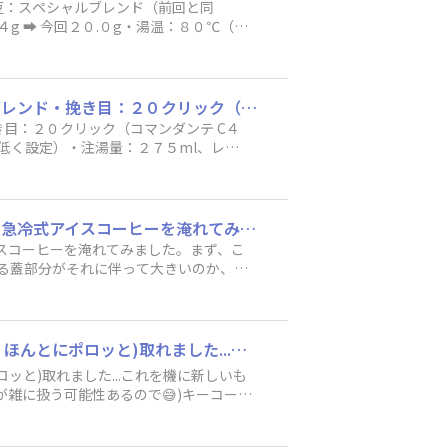
お豆：スペシャルブレンド（前回と同
ように淹れられないと思いますが・・・
g ➡︎ 今回２０.０g・湯温：８０℃（前
：ORIGAMI Air M 2-4杯用（前
のサークルプア（前回と同じ）0:00〜
00〜1:30 ２４０ml（前回と同じ）1:
り、出来高２４３ml）・データ：前回 抽出
​※淹れ方の時間を若干修正しました。失礼しました。​▪️今日のレシピ・お豆：スペシャルブレンド・挽き目：２０クリック（コマンダンテ C４０、中細挽き）・豆（粉）量：２０.４g（目標２０gよりちょい多めになった）・湯温：８０℃（今回は低く設定）・注湯量：２７５ml、レシオ１３.５（落ち切り）・ドリッパー：ORIGAMI Air M 2-4杯用・フィルター：アバカ プラス（リンスなし）・淹れ方：蒸らし以降は１円玉大のサークルプア0:00〜0:30 ３０ml（注湯１０秒程度＋蒸らし２０秒）0:30〜1:00 １７０ml1:00〜1:30 ２４０ml1:30〜1:40 ２７５ml（2分30秒落ち切り、出来高２２７ml）・データ：抽出レシオ１１.１、TDS １.６９、収率 １８.８％・感想：初めてのスペシャルブレンド。苦味を抑えるために湯温は80℃とかなり低めに設定。結果、程よい苦味でしたが、TDSが高く濃いコーヒーに仕上がりました。スペシャルブレンドのコクと香りがとても気に入りました。次回はもう少し飲みやすくするために（TDSを下げるために）、レシオ１３.５➡︎１４.５、または、挽き目を若干荒め（C４０で２０中細挽き➡︎２２中挽き）で淹れたいと思います。（添付写真は抽出後の粉の状況）以上
 １７.８％・感想：前回よりも飲みやすく
き目：２０クリック（コマンダンテ C４
オも１３.５から１４.５にしました（注
低く設定）・注湯量：２７５ml、レシ
、前回よりも飲みやすく（口当たりがよ
ンスなし）・淹れ方：蒸らし以降は１円玉大の
でした。コクと苦味のバランスはよかっ
２４０ml1:30〜1:40 ２７５ml（2分3
をベースに挽き目を２２➡︎２１（C４０
：初めてのスペシャルブレンド。苦味を抑
上がりました。スペシャルブレンドのコ
Amazonってほんとにすぐ届いて便利ですね。感謝しかありません🥲早速NEWドリッパーで急冷式アイスコーヒーを淹れてみました。まず、こちらのドリッパーサイズが4杯までいけるので、今までのものより大きいそして、うらのカップに合わせる蓋部分がそれに伴って大きいのか、今まで使ってたサーバーがはまらない💦口の大きさが一緒wwwというハプニングはありましたが、別のカップに直淹れして完成しました✨✨大きさが違うからかもしれませんが、お湯の中が早くて雑味がはいらないのかしら？かなりさっぱりした味に仕上がった気もします(気のせいかもしれません)うらの縁が大きい問題はちょっと予想外でした。これはもうNEWサーバーも買ってね？ということでしょうか。
１３.５➡︎１４.５、または、挽き目を
イスコーヒーを淹れてみました。まず、こ
）以上
る蓋部分がそれに伴って大きいのか、今
ップに直淹れして完成しました✨✨大き
仕上がった気もします(気のせいかもし
うことでしょうか。
かれこれ15年は使ってたと思います。昨日、洗っていたらポロッと(パキッじゃないんです、ほんとにポロッと)取れました...これを機に新しいものを新調しようとおもいます。いろいろ悩んだのですが、ざざっと使えるタイプがやはり欲しくて(家族が雑に扱う可能性あるので😅)キーコーヒーのクリスタルタイプにしようかと検討中🤔見た目が魅力的で使ってみたいのです✌️
と)取れました...これを機に新しいも
雑に扱う可能性あるので😅)キーコーヒ