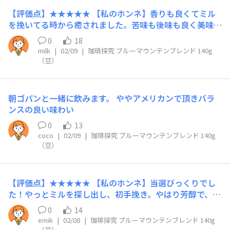
【評価点】★★★★★ 【私のホンネ】香りも良くてミル
を挽いてる時から癒されました。苦味も後味も良く美味し
かったです。苦味が苦手な方はミルクを入れて飲むとちょ
0
18
うど良いと思います。 【リピート】あり 【こんな時にお
milk
|
02/09
|
珈琲探究 ブルーマウンテンブレンド 140g
すすめ】朝の目覚めに飲むと気合い入りそうです。
（豆）
朝ゴパンと一緒に飲みます。 ややアメリカンで頂きバラ
ンスの良い味わい
0
13
coco
|
02/09
|
珈琲探究 ブルーマウンテンブレンド 140g
（豆）
【評価点】★★★★★ 【私のホンネ】当選びっくりでし
た！やっとミルを探し出し、初手挽き。やはり芳醇で、ま
ろやかさがありました。これを奥深い味わい、と言うので
0
14
しょうねぇ。いつものインスタントやレギュラーとは雲泥
emik
|
02/08
|
珈琲探究 ブルーマウンテンブレンド 140g
の差。贅沢な時間を過ごさせていただきました。 【リピ
（豆）