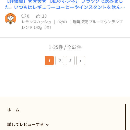
【評価点】★★★★ 【私のホンネ】 ブラックで飲みまし
た。いつもはレギュラーコーヒーやインスタントを飲んで
います。それらと比べると、香り、苦み、旨味が立体的で
0
18
奥行を感じました。豆からのコーヒーとはこういうものか
レモンスカッシュ
|
02/03
|
珈琲探究 ブルーマウンテンブ
としみじみ感じました。 【リピート】あり（他の豆も飲
レンド 140g（豆）
んでみたい！） 【こんな時におすすめ】 仕事やジム帰り
など、疲れたなと感じた時に飲むのが一番美味しかったで
す。疲れた頭と体が癒されます。
1-25件 / 全63件
1
2
3
›
ホーム
試してレビューする