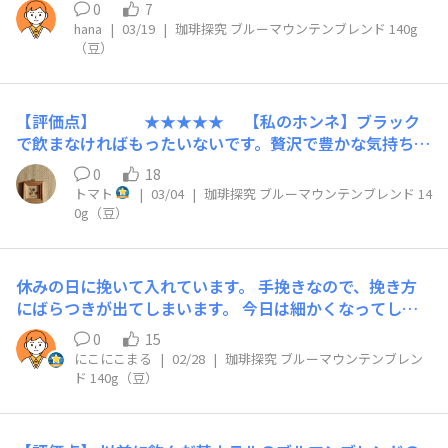
スが良いので、何杯も飲みたくなるコーヒーです。 【リ
0
7
ピート】また購入してみたいです。
hana
|
03/19
|
珈琲探究 ブルーマウンテンブレンド 140g
（豆）
【評価点】 ★★★★★ 【私のホンネ】ブラック
で飲まなければもったいないです。贅沢で豊かな気持ちに
させてくれます☕ 【リピート】ありすぎて困るほど
0
18
トマト
|
03/04
|
珈琲探究 ブルーマウンテンブレンド 14
0g（豆）
休みの日に挽いて入れています。 手挽きなので、挽き方
にばらつきが出てしまいます。 今日は細かくなってしま
ったので、ちょっと濃いめでしたので、ミルクを入れまし
0
15
た。まろやかで美味しかったです。
にこにこまる
|
02/28
|
珈琲探究 ブルーマウンテンブレン
ド 140g（豆）