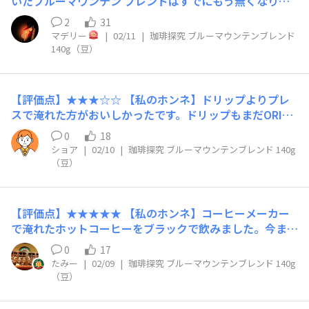
いたブルーマウンテン ブレンドはすでにもう無くなりそ
うなくらい飲んでしまってますが笑、甘く優雅な香りと苦
2
31
味・酸味・コクのバランスが抜群で、実際に飲んでみる
マデリー
|
02/11
|
珈琲探究 ブルーマウンテンブレンド
と、とてもまろやかで飲みやすく、珈琲探究シリーズの中
140g（豆）
でも1番高価な商品だけあって、贅沢極まりない、優雅な
時間を過ごせます。でもはっきり言います。高価ゆえに日
常使いには不向きです笑 コスパを考えるとしたら悪いで
【評価点】★★★☆☆ 【私のホンネ】ドリップよりプレ
す笑 大切な人と大切な時間と共に。ブルーマウンテンブ
スで淹れた方がおいしかったです。ドリップもまだORIGA
レンド、ひと味違います！ 【リピート】特別なシーンで
MIドリッパーでしか淹れてないので違うドリッパーでも
ぜひ👍
0
18
試してみたい。少し酸味が強めかなと思います 【リピー
ショア
|
02/10
|
珈琲探究 ブルーマウンテンブレンド 140g
ト】なし
（豆）
【評価点】★★★★★ 【私のホンネ】コーヒーメーカー
で淹れたホットコーヒーをブラックで飲みました。今まで
ブラックは苦手でしたが、これは香りを楽しみつつ味のバ
0
17
ランスも良いのでむしろブラックで飲みたいと感じさせて
たみー
|
02/09
|
珈琲探究 ブルーマウンテンブレンド 140g
くれる程です。 【リピート】あり 【こんな時におすす
（豆）
め】オールマイティだけれど、高級豆なのでここぞの時に
飲みたいです！