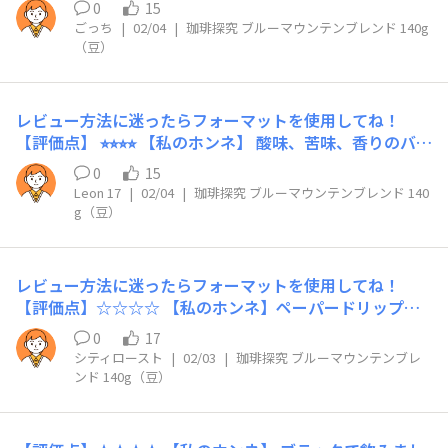
0
15
当選させていただいたので手挽きコーヒーミルを購入しま
ごっち
|
02/04
|
珈琲探究 ブルーマウンテンブレンド 140g
した。 ゆったり挽いている時の音と手の感触、そして良
（豆）
い香りに癒されました。 挽き具合の調整が良く分からな
くて中挽きくらい？ ブラックで味わいましたが香りとコ
クの深みは全く違いますね。本格コーヒーが自宅で味わえ
レビュー方法に迷ったらフォーマットを使用してね！
る贅沢時間、ありがとうございます。 酸味はもう少し控
【評価点】 ⭐︎⭐︎⭐︎⭐︎ 【私のホンネ】 酸味、苦味、香りのバラ
え目が好みでした。 【リピート】あり 次回は豆の挽き具
ンスが良い。 香りの立ち上がりは華やかであったが、 割
合を変えて楽しみたいです。 【こんな時におすすめ】ゆ
0
15
とあっさりと持続しなかった。 あと引きは少なめかな
Leon 17
|
02/04
|
珈琲探究 ブルーマウンテンブレンド 140
っくり時間がある時。 美味しいスイーツがある時
ぁ〜 癖の少ないバランスの取れた良い子、安心して飲め
g（豆）
る感じ。 【リピート】 午後の休憩時間に、 贅沢時間を過
ごしたい時に飲みたい。
レビュー方法に迷ったらフォーマットを使用してね！
【評価点】☆☆☆☆ 【私のホンネ】ペーパードリップで
淹れました。パランスは良かったですが、少し甘みがもの
0
17
足らないかなと思いました。 【リピート】あり
シティロースト
|
02/03
|
珈琲探究 ブルーマウンテンブレ
ンド 140g（豆）