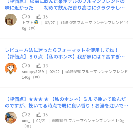
【評価点】 以前に飲んだ某ホテルのブルマンブレンドの
味に近かった 初めて飲んだ香り高さにクラクラした
ことを思い出した パッケージが青い山々を背景にしてい
0
15
て洒落たデザインだと感じました 11グラム 豆は数え
トマト
|
02/27
|
珈琲探究 ブルーマウンテンブレンド 14
たら９５粒 お湯は沸騰した時に注いだ カップは小さめ ブ
0g（豆）
ラックで 【私のホンネ】 とっておきの時間にお気に入り
のカップでゆっくり１人で飲みたいです。 【リピート】
あり×あり
レビュー方法に迷ったらフォーマットを使用してね！
【評価点】８０点 【私のホンネ】我が家には？高すぎ
る？ 【リピート】イベントのある時買いたい
0
13
snoopy3259
|
02/22
|
珈琲探究 ブルーマウンテンブレンド
140g（豆）
【評価点】★★★ ★ 【私のホンネ】ミルで挽いて飲んだ
のですが、挽いてる時点で既に良い香り！お湯を注いでい
る時の香りもまろやかで、口に含んだ途端、香りと味のバ
2
15
ランスの良さに驚きました。 【リピート】ありです
umi_
|
02/21
|
珈琲探究 ブルーマウンテンブレンド 140g
ね！！ 【こんな時におすすめ】キャンプでのヌン活時に
（豆）
飲ませていただきましたが、最高でした♪ いつもと違う