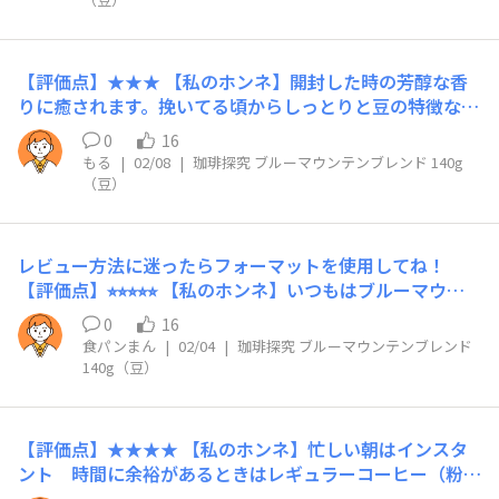
ート】あり！ 【こんな時におすすめ】午後のゆったりし
たい時、仕事の息抜きに(贅沢ですが…)
【評価点】★★★ 【私のホンネ】開封した時の芳醇な香
りに癒されます。挽いてる頃からしっとりと豆の特徴なの
かオイリーに感じた。コクや酸味のバランスがとってもい
0
16
いです。1杯目はブラックで、2杯目はミルクを入れて 楽
もる
|
02/08
|
珈琲探究 ブルーマウンテンブレンド 140g
しみました。挽く工程が面倒なようで香りを楽しめる場面
（豆）
でもあることを強く実感。 コーヒー好きなあの人が遊び
にきたら一緒に飲みたいな！と人と共有したくなるおいし
さ！ 【リピート】あり 気持ちと財布に余裕があるとき
レビュー方法に迷ったらフォーマットを使用してね！
に。自分へというよりプレゼントとして選びたいです。
【評価点】⭐︎⭐︎⭐︎⭐︎⭐︎ 【私のホンネ】いつもはブルーマウン
【こんな時におすすめ】休日のブランチ、おやつに。ひと
テンはお高いので手が出ないのですが、モニター当選品で
ときを楽しみたいです。
0
16
堪能させていただきました。 美味しかったです。 求めて
食パンまん
|
02/04
|
珈琲探究 ブルーマウンテンブレンド
いたのは、このコーヒーでした。 【リピート】ありま
140g（豆）
す。
【評価点】★★★★ 【私のホンネ】忙しい朝はインスタ
ント 時間に余裕があるときはレギュラーコーヒー（粉）
派の私でした。 豆から入れるコーヒーに憧れて応募し、