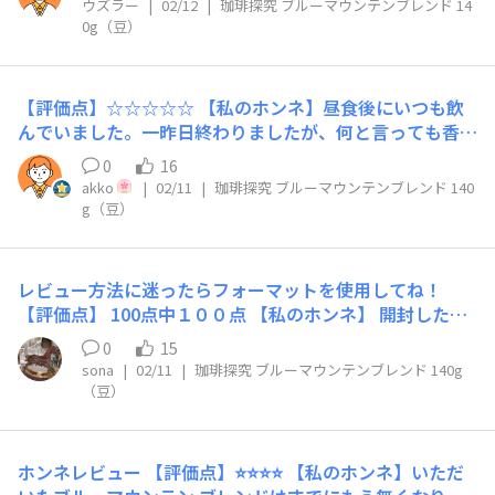
ウズラー
|
02/12
|
珈琲探究 ブルーマウンテンブレンド 14
0g（豆）
【評価点】☆☆☆☆☆ 【私のホンネ】昼食後にいつも飲
んでいました。一昨日終わりましたが、何と言っても香り
の麗しさ！苦味も少なめで程よく、酸味もスッキリでし
0
16
た。飲みやすく香り高いコーヒーと思います。 【リピー
akko
|
02/11
|
珈琲探究 ブルーマウンテンブレンド 140
ト】有りです。 昼食後、ゆっくり休んで味わいたいです。
g（豆）
レビュー方法に迷ったらフォーマットを使用してね！
【評価点】 100点中１００点 【私のホンネ】 開封した時
の香りの良さは味わう前に珈琲を楽しませてくれます。
0
15
ブラックで飲むと、酸味が少なく甘みを感じます。 とて
sona
|
02/11
|
珈琲探究 ブルーマウンテンブレンド 140g
もバランスの良い高級なコーヒーです。 ミルクを入れる
（豆）
と、濃厚な深い味わい。 砂糖とミルクを入れて飲むと、
バランスよくまとまったコーヒーを楽しめました。 自宅
でリラックスできて、最高です❣ 【リピート】 是非と
ホンネレビュー 【評価点】⭐️⭐️⭐️⭐️ 【私のホンネ】いただ
も！リピートしたいです！