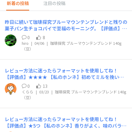
新着の投稿
注目の投稿
昨日に続いて珈琲探究ブルーマウンテンブレンドと残りの
菓子パン生チョコパイで至福のモーニング。【評価点】★
★★​★★​【私のホンネ】豆を挽く前、挽いた直後、お湯を
0
8
通過したときそれぞれ異なる良い香りがします。酸味が少
hiro
|
04/06
|
珈琲探究 ブルーマウンテンブレンド 140g
なく濃い深みのある味が最高（コクが強め？？？）【リピ
（豆）
ート】あり。他の珈琲探究シリーズも試してみたい。​【こ
んな時におすすめ】ご褒美のコーヒーとして。甘いものと
ともにブラックで。
レビュー方法に迷ったらフォーマットを使用してね！
【評価点】★★★★ 【私のホンネ】初めてミルを挽いて
コーヒーを飲みました。 上品な味わいで朝から優雅な気
0
13
分が味わえました。 【リピート】お店で見かけたら購入
くらら
|
03/23
|
珈琲探究 ブルーマウンテンブレンド 140g
するかも。ミルを挽く時間も素敵なコーヒー時間でした。
（豆）
レビュー方法に迷ったらフォーマットを使用してね！
【評価点】★5つ 【私のホンネ】香りがよく、味のバラン