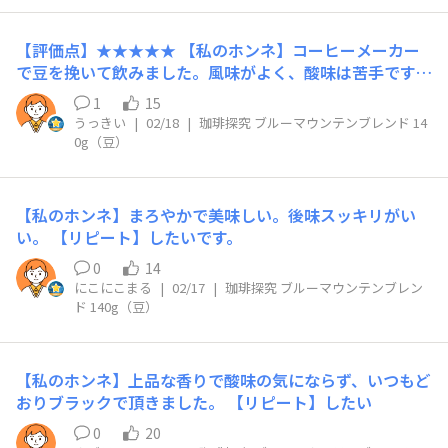
場所で特別感を味わいながら飲むのにオススメです。
【評価点】★★★★★ 【私のホンネ】コーヒーメーカー
で豆を挽いて飲みました。風味がよく、酸味は苦手ですが
コクも苦味もバランスよくて美味しいです。 【リピー
1
15
ト】ありです！
うっきい
|
02/18
|
珈琲探究 ブルーマウンテンブレンド 14
0g（豆）
【私のホンネ】まろやかで美味しい。後味スッキリがい
い。 【リピート】したいです。
0
14
にこにこまる
|
02/17
|
珈琲探究 ブルーマウンテンブレン
ド 140g（豆）
【私のホンネ】上品な香りで酸味の気にならず、いつもど
おりブラックで頂きました。 【リピート】したい
0
20