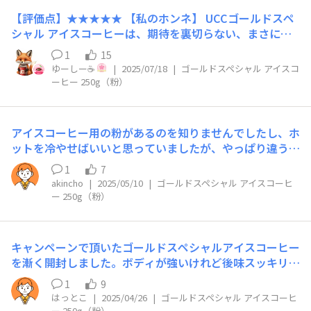
【評価点】★★★★★ 【私のホンネ】 UCCゴールドスペ
シャル アイスコーヒーは、期待を裏切らない、まさに
「広がる香りと豊かなコク」を味わえる逸品で美味しさに
1
15
改めて感動しました。 ドリップで丁寧に淹れたアイスコ
ゆーしー☕️
|
2025/07/18
|
ゴールドスペシャル アイスコ
ーヒーは、しっかりとした苦味と、後味に広がるすっきり
ーヒー 250g（粉）
とした甘みのバランスが絶妙で、雑味がなく非常にクリア
な味わいでした。 【リピート】あり 【こんな時におすす
め】 午後のホッと一息つきたいコーヒータイムに ちょっ
アイスコーヒー用の粉があるのを知りませんでしたし、ホ
としたご褒美や気分転換をしたい時に 来客時のおもてな
ットを冷やせばいいと思っていましたが、やっぱり違うも
しに（特にコーヒー好きの方には喜ばれると思います！）
のですね！ ホットを冷やしたときよりもコクがあり、す
夏場の暑い日に、スッキリとリフレッシュしたい時
1
7
っきりした後味でした！ ついボトルコーヒーで楽をしが
akincho
|
2025/05/10
|
ゴールドスペシャル アイスコーヒ
ちですが、この夏は丁寧に淹れたアイスコーヒーを楽しみ
ー 250g（粉）
たいと思います✨
キャンペーンで頂いたゴールドスペシャルアイスコーヒー
を漸く開封しました。ボディが強いけれど後味スッキリで
ゴクゴク飲めるアイスコーヒーですね、美味しい^ ^
1
9
はっとこ
|
2025/04/26
|
ゴールドスペシャル アイスコーヒ
ー 250g（粉）