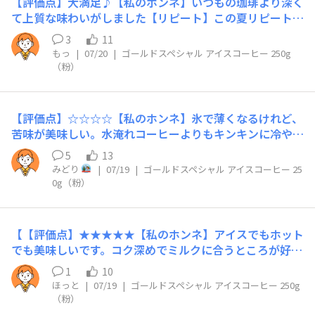
【評価点】大満足♪【私のホンネ】いつもの珈琲より深く
おすすめ】★すぐにキンキンアイスコーヒーをキュッとす
て上質な味わいがしました【リピート】この夏リピート確
ぐに飲みたい、たっぷり飲みたい、予定外な複数人分淹れ
定です！【こんな時におすすめ】急冷式でゆったりした気
たい時に休日の今朝は昨夜のガパオライス具材サンドイッ
3
11
分で淹れてみました。まずは少量のお湯で蒸らし、その後
もっ
|
07/20
|
ゴールドスペシャル アイスコーヒー 250g
チに泡立てたアイスコーヒーと一昨日は泡立てずに急冷式
もゆっくりと少しずつお湯を注ぎ、気持ちが和らぐのを感
（粉）
でいただきました
じながらのひとときでした。冷蔵庫で冷えたら、甘いスイ
ーツといただきたいです♪
【評価点】☆☆☆☆【私のホンネ】氷で薄くなるけれど、
苦味が美味しい。水淹れコーヒーよりもキンキンに冷やせ
る。【リピート】アリ【こんな時におすすめ】少しだけア
5
13
イスコーヒーを飲みたい時
みどり
|
07/19
|
ゴールドスペシャル アイスコーヒー 25
0g（粉）
【【評価点】★★★★★​【私のホンネ】アイスでもホット
でも美味しいです。コク深めでミルクに合うところが好き
です！カフェラテ、ミルクコーヒー好きさんにおすすめで
1
10
す。​【リピート】あり​【こんな時におすすめ】暑い日、気
ほっと
|
07/19
|
ゴールドスペシャル アイスコーヒー 250g
分転換したい時、コクや苦みを求める時
（粉）