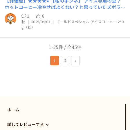
【評価点】★★★★⭐︎ 【私のホンネ】 アイス専用の豆？
ホットコーヒー冷やせばよくない？と思っていたズボラ人
間だった 全然違った 手軽さという面でマイナス1 【リピ
1
8
ート】 あり 【こんな時におすすめ】 オヤツタイム。
秋
|
2025/04/03
|
ゴールドスペシャル アイスコーヒー 250
g（粉）
1-25件 / 全45件
1
2
›
ホーム
試してレビューする