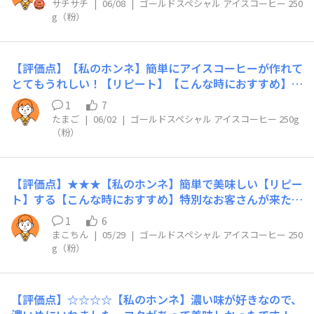
サチサチ
|
06/08
|
ゴールドスペシャル アイスコーヒー 250
ヒーの量がたくさん入っているのが◯【リピート】あり
g（粉）
【こんな時におすすめ】暑くなり、たっぷりの水分補給を
コーヒーで摂取することが多くなるので、自分の好きな分
量を作ることができる粉の商品が◯※ 商品カテゴリに
【評価点】【私のホンネ】簡単にアイスコーヒーが作れて
は、ゴールドスペシャルアイスコーヒー250g（粉）しか
とてもうれしい！【リピート】【こんな時におすすめ】の
選べなかったのですが、最近購入した商品は、ゴールドス
どをスーッと通るアイスコーヒーは今の季節にぴったり
ペシャルアイスコーヒー240g（粉）でした
1
7
たまご
|
06/02
|
ゴールドスペシャル アイスコーヒー 250g
（粉）
【評価点】★★★【私のホンネ】簡単で美味しい【リピー
ト】する【こんな時におすすめ】特別なお客さんが来た時
におすすめ。
1
6
まこちん
|
05/29
|
ゴールドスペシャル アイスコーヒー 250
g（粉）
​【評価点】☆☆☆☆​【私のホンネ】濃い味が好きなので、