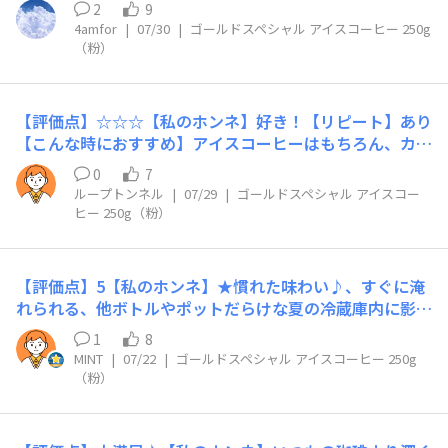
仕方ないですが）。【リピート】なし【こんな時におすす
のバランスが良く十分に満足でしたがミルクもオススメと
2
9
め】暑い日にすぐ飲みたいと思った時に飲めるのが良いで
4amfor
|
07/30
|
ゴールドスペシャル アイスコーヒー 250g
ありますので次はミルクでアイスオレ試してみたいです。
す。時間があれば『水淹れアイスコーヒー』のほうがラク
（粉）
この度は誠にありがとうございました！
ですね。
【評価点】☆☆☆【私のホンネ】好き！【リピート】あり
【こんな時におすすめ】アイスコーヒーはもちろん、カフ
ェオレを飲みたいときにも
0
7
ループトンネル
|
07/29
|
ゴールドスペシャル アイスコー
ヒー 250g（粉）
【評価点】5【私のホンネ】★慣れた味わい♪、すぐに淹
れられる、他ボトルやポットだらけな夏の冷蔵庫内に影響
しない★コスパよし******一昨日、今日の淹れ方(急冷時
1
8
に泡立てました 泡立てない時も同量内訳、 たっぷり2
MINT
|
07/22
|
ゴールドスペシャル アイスコーヒー 250g
人分位、わかりやすい量にしてみました 氷はいつもの珈
（粉）
琲サーバーにいれている量を計ってみた目安です)*****
・珈琲豆(粉)25g ・氷(冷蔵庫製氷機)200g 飲む時に好
みで追加 ・湯 300g【リピート】あり【こんな時に