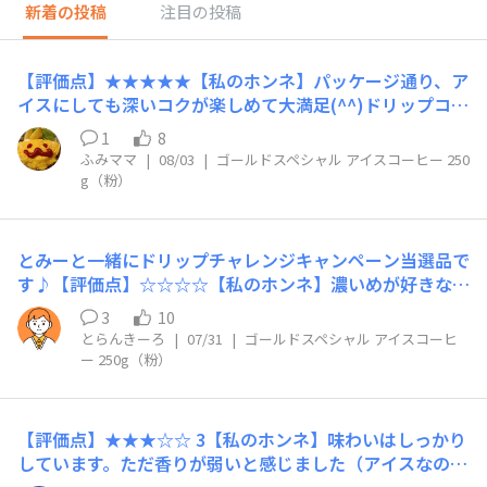
新着の投稿
注目の投稿
【評価点】★★★★★【私のホンネ】パッケージ通り、ア
イスにしても深いコクが楽しめて大満足(⁠^⁠^⁠)ドリップコー
ヒーにしてから氷をたっぷり追加すると薄まるのでは…と
1
8
心配していましたが、しっかりコクと苦味もあります♡水
ふみママ
|
08/03
|
ゴールドスペシャル アイスコーヒー 250
淹れだと時間がかかるしなぁ…という時に、すぐ楽しめる
g（粉）
アイスコーヒーは夏の必需品！【リピート】夏のリピート
商品です♪【こんな時におすすめ】夏の朝、家事のひと息
タイムに…！
とみーと一緒にドリップチャレンジキャンペーン当選品で
す♪【評価点】☆☆☆☆【私のホンネ】濃いめが好きなの
で急冷では無く朝イチにドリップしておいて冷蔵庫で冷や
3
10
してから15時のオヤツにていただきました！コーヒーの
とらんきーろ
|
07/31
|
ゴールドスペシャル アイスコーヒ
良い意味での苦味やコクをしっかりと味わえてスッキリ飲
ー 250g（粉）
む事ができました。酸味は少なめなので商品説明の通りホ
ットよりアイス向きですしスイーツにも合って口の中がす
っきりとしました。【リピート】お値段と相談しつつです
【評価点】★★★☆☆ 3【私のホンネ】味わいはしっかり
が…アリです♪【こんな時におすすめ】仕事中にリフレッ
しています。ただ香りが弱いと感じました（アイスなので
シュしたいときオヤツのお供にもブラックでも旨味、苦味