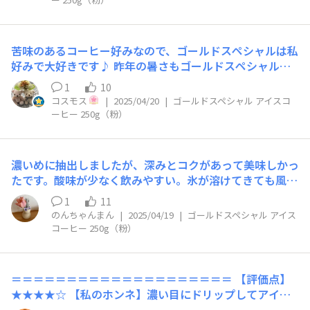
苦味のあるコーヒー好みなので、ゴールドスペシャルは私
好みで大好きです♪ 昨年の暑さもゴールドスペシャルの
アイスコーヒーで乗り切りました👍
1
10
コスモス
|
2025/04/20
|
ゴールドスペシャル アイスコ
ーヒー 250g（粉）
濃いめに抽出しましたが、深みとコクがあって美味しかっ
たです。酸味が少なく飲みやすい。氷が溶けてきても風味
が薄まりにくいと感じました。アイスコーヒー専用って買
1
11
ったことがなかったのですが、これからの時期や、酸味少
のんちゃんまん
|
2025/04/19
|
ゴールドスペシャル アイス
なめのコーヒーが好きな人にオススメです！仕事や家事の
コーヒー 250g（粉）
合間や、朝食のおともにピッタリです。
＝＝＝＝＝＝＝＝＝＝＝＝＝＝＝＝＝＝＝＝ 【評価点】
★★★★☆ 【私のホンネ】濃い目にドリップしてアイス
ミルク割りがすごく美味しいです！! 寒い日にホットで飲