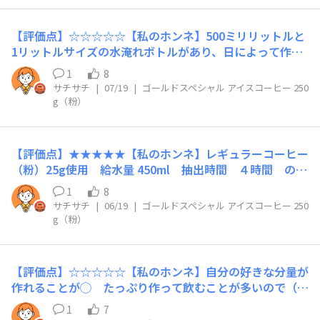
【評価点】☆☆☆☆☆【私のホンネ】500ミリリットルと
1リットルサイズの水淹れボトルがあり、日によって作る
分量を変えますちょっと濃いめにしたい時や軽やかにした
1
8
い時、コーヒー粉の分量を調節することが可能なので、普
サチサチ
|
07/19
|
ゴールドスペシャル アイスコーヒー 250
段自分でレギュラーコーヒーを買うときもパックよりも粉
g（粉）
の形状の方を購入します【リピート】あり【こんな時にお
すすめ】連日暑いので、最近は、１リットルボトルで抽出
しますが、追加で500ミリリットル作るときもちなみに本
【評価点】★★★★★【私のホンネ】レギュラーコーヒー
日のコーヒーは、8時間抽出の濃い目です（1リットルの
（粉）25g使用 給水量 450ml 抽出時間 ４時間 の場
水分量に対して60gのコーヒーをセットしたもの）トミー
合 香り………………少なめ味わい•苦み……軽やかな感
と一緒にドリップチャレンジに当選🎯しましたので、早速
1
8
じ•苦み少なくゴクゴクいける【リピート】★★★★★
サチサチ
|
06/19
|
ゴールドスペシャル アイスコーヒー 250
水淹れコーヒーを作りました商品名は同じですが、内容量
【こんな時におすすめ】これから暑くなってくるので、水
g（粉）
が違いマス（選択肢がありませんでしたので）
分補給にはBest通常はもっと抽出時間が長いので、もう
少し濃い目になるけれど、４時間の抽出でも美味しかった
※使ったレギュラーコーヒーの内容量の設定が違います
【評価点】☆☆☆☆☆【私のホンネ】自分の好きな分量が
が、商品は、GOLDSPECIALアイスコーヒー（240g）です
作れることが◯ たっぷり作って飲むことが多いので（我
が家で抽出するのは、1リットルボトルで粉60gを使
1
7
用）、パック入だとすぐなくなちゃうのでレギュラーコー