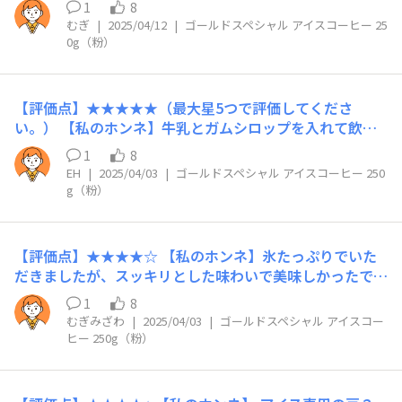
1
8
んでみると 普通以上に美味しかったです！ネイミングが
むぎ
|
2025/04/12
|
ゴールドスペシャル アイスコーヒー 25
アイスコーヒーというのは勿体ないと思いました 夏は良
0g（粉）
いけど冬はね〜 なので★マイナス1 【リピート】あり
【こんな時におすすめ】 ランチのアフターコ
ーヒーに！
【評価点】★★★★★（最大星5つで評価してくださ
い。） 【私のホンネ】牛乳とガムシロップを入れて飲ん
だらすごくおいしかった 【リピート】あり 【こんな時に
1
8
おすすめ】お風呂上がりにお勧め
EH
|
2025/04/03
|
ゴールドスペシャル アイスコーヒー 250
g（粉）
【評価点】★★★★☆ 【私のホンネ】氷たっぷりでいた
だきましたが、スッキリとした味わいで美味しかったで
す。ボトルコーヒーとは違い、香りがよくコクも感じられ
1
8
ました。 【リピート】あり 【こんな時におすすめ】暑い
むぎみざわ
|
2025/04/03
|
ゴールドスペシャル アイスコー
日にいただきたいです。
ヒー 250g（粉）