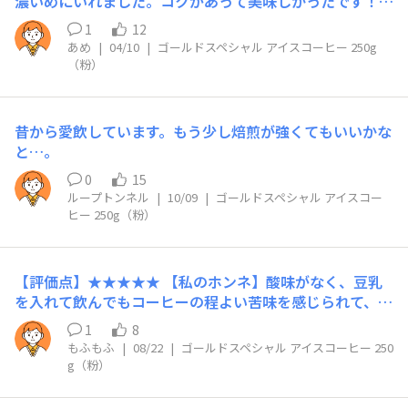
濃いめにいれました。コクがあって美味しかったです！​
【リピート】あり​【こんな時におすすめ】​スッキリした後
1
12
味が良いとき、暑い日
あめ
|
04/10
|
ゴールドスペシャル アイスコーヒー 250g
（粉）
昔から愛飲しています。もう少し焙煎が強くてもいいかな
と…。
0
15
ループトンネル
|
10/09
|
ゴールドスペシャル アイスコー
ヒー 250g（粉）
【評価点】★★★★★ 【私のホンネ】酸味がなく、豆乳
を入れて飲んでもコーヒーの程よい苦味を感じられて、と
ても美味しかったです！ 【リピート】あり 【こんな時に
1
8
おすすめ】 リラックス、リフレッシュしたいとき、時間
もふもふ
|
08/22
|
ゴールドスペシャル アイスコーヒー 250
帯問わずおすすめ！ ※かなり前にいただいていたもので
g（粉）
すが、しばらく体調を崩していて飲めず、遅いレビュー投
稿になりました。申し訳ございません。