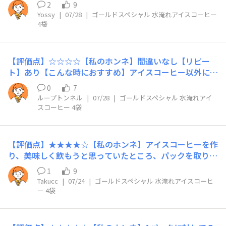
ャル感があり、とても美味しいです。コーヒーにしっかり
2
9
としたボディ感や苦味を求める方にピッタリな感じでし
Yossy
|
07/28
|
ゴールドスペシャル 水淹れアイスコーヒー
た。​【リピート】あり。アーモンドミルクと割って飲む
4袋
と、好みの味になりました。​【こんな時におすすめ】ブラ
ックでは、じっくりとコーヒーを味わいたい時にオススメ
です。
【評価点】☆☆☆☆【私のホンネ】間違いなし【リピー
ト】あり【こんな時におすすめ】アイスコーヒー以外に、
カフェオレにもおすすめ
0
7
ループトンネル
|
07/28
|
ゴールドスペシャル 水淹れアイ
スコーヒー 4袋
【評価点】★★★★☆【私のホンネ】アイスコーヒーを作
り、美味しく飲もうと思っていたところ、パックを取り出
し忘れて48時間ほど経ってしまいました…。コーヒーの
1
9
香りはやや減少し、苦味は増した気がするのですが、意外
Takucc
|
07/24
|
ゴールドスペシャル 水淹れアイスコーヒ
とコーヒーの味は保たれていていました。 ミルクを入れ
ー 4袋
たら、喫茶店よりも濃いカフェオレになり、美味しかった
です。意外とパックを取り出さなくても大丈夫と思いまし
たが、抽出ボトルの衛生面を考えたら、何日以内に取り出