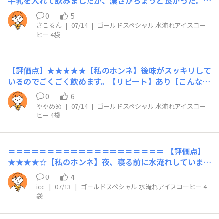
牛乳を入れて飲みましたが、濃さがちょうど良かった。
【リピート】あり【こんな時におすすめ】外出先から帰っ
0
5
てきてまず1杯ぐびぐび飲みたいです。
さこるん
|
07/14
|
ゴールドスペシャル 水淹れアイスコー
ヒー 4袋
【評価点】★★★★★【私のホンネ】後味がスッキリして
いるのでごくごく飲めます。【リピート】あり【こんな時
におすすめ】朝一で作り昼食時と3時の休憩時に飲んでま
0
6
す​​
ややめめ
|
07/14
|
ゴールドスペシャル 水淹れアイスコー
ヒー 4袋
＝＝＝＝＝＝＝＝＝＝＝＝＝＝＝＝＝＝＝＝ ​【評価点】
★★★★☆​【私のホンネ】夜、寝る前に水淹れしていま
す。1袋の目安、500mLはちょうどよい濃さですが、コー
0
4
ヒー好きの私には、一日500mLだと足りません。飲み過
ico
|
07/13
|
ゴールドスペシャル 水淹れアイスコーヒー 4
ぎも良くないと思うので、1袋750mLくらいを淹れられる
袋
といいなぁと思っています！​【リピート】あり​【こんな時
におすすめ】夏はいつでも、きんと冷やしたグラスに注ぐ