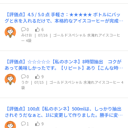
【評価点】4.5 / 5.0 点 手軽さ：★★★★★ ボトルにバッ
グと水を入れるだけで、本格的なアイスコーヒーが完成す
る手軽さが素晴らしいです。 味わい：★★★★☆ 水出し
0
6
ならではの雑味のないすっきりとした口当たりでありなが
みけお
|
07/16
|
ゴールドスペシャル 水淹れアイスコーヒ
ら、コーヒー本来の豊かな香りとコクもしっかりと感じら
ー 4袋
れます。 コスパ：★★★★☆ おうちで喫茶店クオリティ
のアイスコーヒーが飲める点を考えると、非常に満足度が
高いです。 【私のホンネ】 「水出しコーヒーは味が薄く
【評価点】☆☆☆☆☆【私のホンネ】8時間抽出 コクが
なりそう…」という先入観がありましたが、良い意味で裏
あって美味しかったです。【リピート】あり【こんな時に
切られました！ 夜、寝る前に麦茶ポットのような容器に
おすすめ】寝る前に水につけて朝ちょうどいい味のアイス
ポンとコーヒーバッグと水を入れて冷蔵庫にしまっておく
0
9
コーヒーができてました。手軽だし暑い夏にぴったり。
うか
|
07/15
|
ゴールドスペシャル 水淹れアイスコーヒー 4
だけで、翌朝には澄んだ濁りのない、本格的なアイスコー
袋
ヒーが出来上がっているのが本当に感動的です。 粉を計
量する手間も、フィルターを片付けるゴミの手間もなく、
バッグを引っ張り出して捨てるだけなので、とにかく後片
付けが楽ちんでした。 ただ、しっかりとした苦味やガツ
【評価点】100点【私のホンネ】500mlは、しっかり抽出
ンとした深みを求める人には、少し上品でマイルドに感じ
されそうだなぁと、1lに変更して作りました。勝手に変更
られるかもしれません。 個人的にはゴクゴク飲めるこの
してしまいました。たくさん簡単に出来上がり、美味し
1
9
クリアな味わいが大満足です。 【リピート】 確実にリピ
い。テクニック無しで美味しく出来たので、本当に嬉し