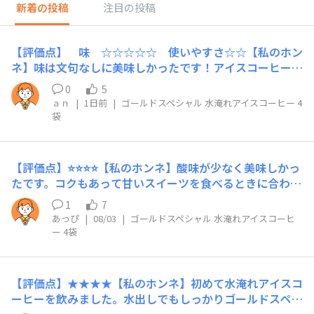
新着の投稿
注目の投稿
【評価点】 味 ☆☆☆☆☆ 使いやすさ☆☆【私のホン
ネ】味は文句なしに美味しかったです！アイスコーヒーの
良さに目覚めた今日この頃、 とても飲みや
0
5
すく、一人で飲み切っちゃいました。 （ず
ａｎ
|
1日前
|
ゴールドスペシャル 水淹れアイスコーヒー 4
っと、夏でもホットコーヒーだったんです。あまりの暑さ
袋
にアイスに鞍替えです…。） ただ、パック
が大きすぎる！口広のボトルを使わないと、パックを取り
出すのにとても 苦労します…。小さくする
【評価点】⭐️⭐️⭐️⭐️【私のホンネ】酸味が少なく美味しかっ
のは無理でしょうけど、細長くするとか、何とか工夫し
たです。コクもあって甘いスイーツを食べるときに合わせ
て 改良してもらいたいです！【リピート】
ると良いなと思いました。【リピート】あり【こんな時に
パックの改良があれば、絶対リピートします！皆さん、
1
7
おすすめ】甘いスイーツを食べるご褒美タイムに✨️
あっぴ
|
08/03
|
ゴールドスペシャル 水淹れアイスコーヒ
いつも口広のボトル使ってるんですかね？ 最初に使った
ー 4袋
ボトルは、行きはよいよい帰りは恐い…じゃないけど、入
れるのは簡単なのに、取り出すのには菜箸を使ったり、結
構苦労しました。あと、取り出すときに、どうしてます
か？ ぼとぼとのまま、取り出します？ちょっと絞りま
​【評価点】★★★★​【私のホンネ】初めて水淹れアイスコ
す？よりおいしく飲むために、正解を教えてほしいです！
ーヒーを飲みました。水出しでもしっかりゴールドスペシ