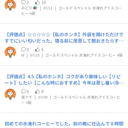
2
10
持ち歩き用水筒に移し替えて利用する予定です。
みどり
|
07/11
|
ゴールドスペシャル 水淹れアイスコー
ヒー 4袋
【評価点】☆☆☆☆☆【私のホンネ】外袋を開けただけで
すでにいい匂いだった。寝る前に用意して朝おきたらすぐ
飲めるので便利。今は暑くなってきているので朝からよく
0
6
冷えたコーヒーが嬉しい。500mlと作れるから朝だけでな
W
|
07/10
|
ゴールドスペシャル 水淹れアイスコーヒー 4袋
くその後も手軽に飲めるので、面倒がなく手がのびやす
い。【リピート】あり【こんな時におすすめ】朝イチ、1
日を通して。
【評価点】4.5【私のホンネ】コクがあり美味しい【リピ
ート】したい【こんな時におすすめ】今年は蒸し暑い冷や
して飲むとスッキリして落ち着きます^_^
0
8
眞です
|
07/09
|
ゴールドスペシャル 水淹れアイスコーヒ
ー 4袋
初めての水淹れコーヒーでした。前の晩に仕込んで８時間