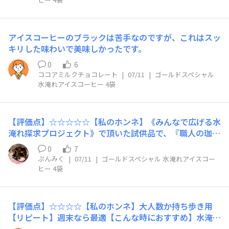
に作っておき、本格的なテイストでの水分補給ができるよ
うにしてあげようと思います🥰
アイスコーヒーのブラックは苦手なのですが、これはスッ
キリした味わいで美味しかったです。
0
6
ココアミルクチョコレート
|
07/11
|
ゴールドスペシャル
水淹れアイスコーヒー 4袋
【評価点】☆☆☆☆☆【私のホンネ】《みんなで広げる水
淹れ探求プロジェクト》で頂いた試供品で、『職人の珈
琲』に続いてのお試しです。前の晩に用意しておけば、朝
0
7
から美味しいアイスコーヒーが飲めるのが嬉しいですね！
ぷんみく
|
07/11
|
ゴールドスペシャル 水淹れアイスコー
規定量で淹れた珈琲を、気分に合わせて冷水で薄めたり
ヒー 4袋
(1.5～2倍)しても充分美味しく頂けました。【リピート】
あり【こんな時におすすめ】これからの暑い日が続く季節
に、常備しておきたいですね！
【評価点】☆☆☆☆【私のホンネ】大人数か持ち歩き用
【リピート】週末なら最適【こんな時におすすめ】水淹れ
ボトルでなく大きな容器で蓋付きで抽出しないと濃いめ。