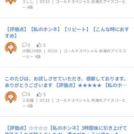
うしし
|
07/15
|
ゴールドスペシャル 水淹れアイスコーヒ
ートします！ 特に暑い季節には、冷蔵庫にこれが常備さ
い。氷入れてもゴクゴク飲める味で私は良かったです。
ー 4袋
れているだけで毎日のQOLが上がります。 今回は当選品
【リピート】したいです。【こんな時におすすめ】とにか
としていただきましたが、自分で買い足してストックして
く毎日暑いので冷蔵庫に入っていたら嬉しい。いつでも飲
おきたいと思えるクオリティでした。 【こんな時におす
んじゃいます。有難うございました。プレゼントサンプル
【評価点】【私のホンネ】【リピート】【こんな時におす
すめ】 忙しい朝の時短に朝起きてすぐに美味しいコーヒ
を使用し作成しました。全然関係ないので以下削除されて
すめ】
ーを飲みたいけれど、淹れる時間がない方にぴったりで
も構いません。ミネラルとかってアイスコーヒーにも入っ
す。 夏のマイボトルのお供にマイボトルに移し替えて、
ているのかなと気になって。ここ数年で、より水分補給っ
0
5
大阪LOVER
|
07/15
|
ゴールドスペシャル 水淹れアイスコ
通勤・通学やアウトドアに持って行くドリンクとしても最
て言われるので。打ちながら思ったけど、カフェインがあ
ーヒー 4袋
適です。 おうちでのリラックスタイムや作業中にすっき
るので程よく飲みましょうなのかもですね。
りした飲み口なので、デスクワークのお供や、お風呂上が
りの一杯、スイーツと一緒に楽しむのにもおすすめです。
このたびは、お試しさせていただき、感謝しております。
ありがとうございます 【評価点】★★★★★ 【私のホン
ネ】ちょうどよい苦味とコクがあり、スッキリした味わい
0
5
で、とても飲みやすく美味しかったです。 【リピート】
三毛猫
|
07/15
|
ゴールドスペシャル 水淹れアイスコーヒ
ありです 【こんな時におすすめ】冷蔵庫に入れてスタン
ー 4袋
バイして、午後の休憩タイムに飲みたいです。
【評価点】☆☆☆☆【私のホンネ】3時間後に引き上げて