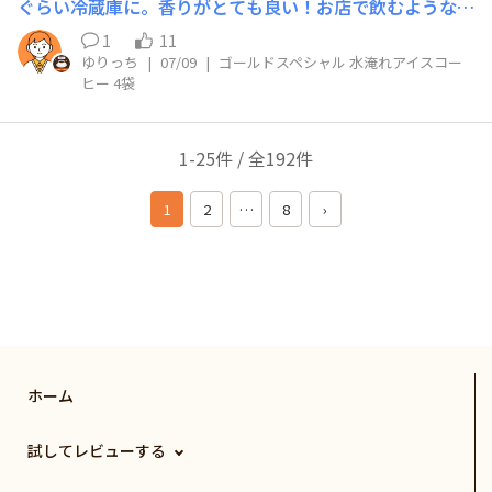
ぐらい冷蔵庫に。香りがとても良い！お店で飲むようなお
味で美味しかったです。コーヒーバッグのコーヒーの量が
1
11
多いから試しに再度水を足して小一時間程度おいてみまし
ゆりっち
|
07/09
|
ゴールドスペシャル 水淹れアイスコー
た！水分補給に良さそうなアイスコーヒーができあがり。
ヒー 4袋
これはこれでおいしい。次回は水の量を増やして作ってみ
ようかな。
1-25件 / 全192件
1
2
…
8
›
ホーム
試してレビューする