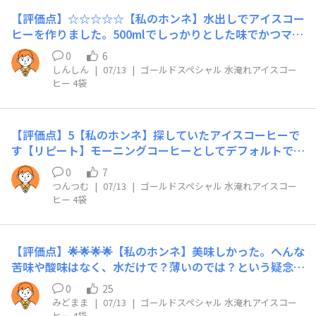
のがおすすめです！​＝＝＝＝＝＝＝＝＝＝＝＝＝＝＝＝＝
​【評価点】☆☆☆☆☆​【私のホンネ】水出しでアイスコー
＝＝＝
ヒーを作りました。500mlでしっかりとした味でかつマイ
ルドで飲みやすかったです。​【リピート】あり​【こんな時
0
6
におすすめ】夜のうちにさっと作って、翌朝にアイスコー
しんしん
|
07/13
|
ゴールドスペシャル 水淹れアイスコー
ヒーとして。牛乳を入れてカフェラテにしても美味しいで
ヒー 4袋
す。手軽に作れてスッキリ飲めるので夏にはとても良いで
すね。
【評価点】5【私のホンネ】探していたアイスコーヒーで
す【リピート】モーニングコーヒーとしてデフォルトです​
【こんな時におすすめ】スッキリ目覚めがしたい時
0
7
つんつむ
|
07/13
|
ゴールドスペシャル 水淹れアイスコー
ヒー 4袋
【評価点】🌟🌟🌟🌟【私のホンネ】美味しかった。へんな
苦味や酸味はなく、水だけで？薄いのでは？という疑念は
ふっ飛びました。【リピート】あり【こんな時におすす
0
25
め】旦那がボトルコーヒーを水筒に入れて出勤し、会社に
みどまま
|
07/13
|
ゴールドスペシャル 水淹れアイスコー
到着したときの最初の水分補給にしていますが、夜のうち
ヒー 4袋