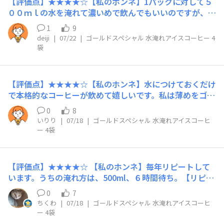
​【評価点】★★★★☆​【私のホンネ】1パックに対して５
して、何日以内に飲み終わらないといけないかなど、メー
００ｍｌの水を淹れて濃いめで飲んでもいいのですが、私
カー側で注意喚起があっても良いのかなと思いました。
には少し濃いめに感じた為、2倍にしてみましたが十分コ
【リピート】あり【こんな時におすすめ】暑い日の朝、仕
1
9
ーヒーの香りとコクを感じる事が出来ました。​【リピー
deiji
|
07/22
|
ゴールドスペシャル 水淹れアイスコーヒー 4
事前に身体を冷やしつつ、頭を冴えさせたいときに飲みた
ト】あり​【こんな時におすすめ】​濃いめに淹れた時はスイ
袋
いです。
ーツやパンとペアリングで楽しみ、薄めた時はお風呂上り
など水分補給としてたのしみました。程よい豆の風味、苦
み、控えめな酸味とのバランスが良くとても飲みやすかっ
【評価点】★★★★☆【私のホンネ】水につけておくだけ
たのでこの夏定番ドリンクにしたいと思います
で本格的なコーヒーが飲めて嬉しいです。私は薄めをゴク
ゴク飲むのが好きなので、お水多めにして作ったら好みの
0
8
味になりました。コーヒー用のボトルが手元に無くて、用
いりり
|
07/18
|
ゴールドスペシャル 水淹れアイスコーヒ
意するまでに時間がかかりました…。それで星マイナス1
ー 4袋
にしました。【リピート】普段は買わないかも…でもコー
ヒー好きのママ友が遊びに来る時は買うかもしれません！
【こんな時におすすめ】夏の暑い日にお客さんがいらっし
【評価点】★★★★☆ 【私のホンネ】毎年リピートして
ゃる時、用意しておくと喜ばれると思います！
います。うちの淹れ方は、500ml、６時間待ち。【リピー
ト】あり【こんな時におすすめ】だいたい朝イチでつくり
0
7
始めて夕方にパック出し→もう少し冷やして、夕食後の片
ちくわ
|
07/18
|
ゴールドスペシャル 水淹れアイスコーヒ
付け時に１日のご褒美で飲んでいます。チーズを食べてか
ー 4袋
ら飲むと、さらに美味しいです。