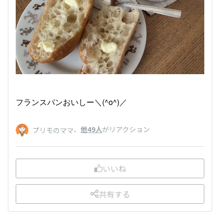
フランスパンおいしー＼(^o^)／
、
他49人
がリアクション
プリモのママ
いいね
共有する