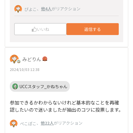
、
他4人
がリアクション
ぴよこ
いいね
返信する
みどりん
2024/10/03 12:38
UCCスタッフ_かねちゃん
参加できるかわからないけれど基本的なことを再確
認したいので迷いましたが抽出のコツに投票します。
、
他22人
がリアクション
ぺこぽこ