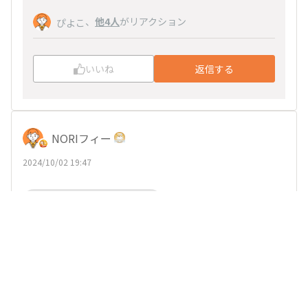
、
他4人
がリアクション
ぴよこ
いいね
返信する
NORIフィー
2024/10/02 19:47
UCCスタッフ_かねちゃん
こんにちは。
秋が近づいてきましたね。投票結果が楽しみです。
いつもご苦労様です。
、
他20人
がリアクション
ぺこぽこ