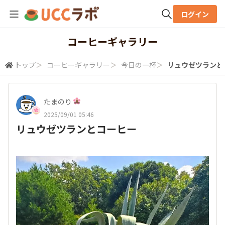
ログイン
全体検索
コーヒーギャラリー
トップ
＞
コーヒーギャラリー
＞
今日の一杯
＞
リュウゼツランと
検索
たまのり
2025/09/01 05:46
リュウゼツランとコーヒー