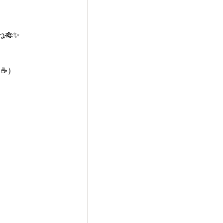
🎋✨
☕）
