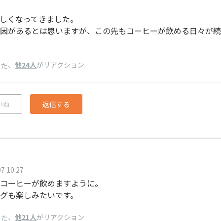
しくなってきました。
因があるとは思いますが、この先もコーヒーが飲める日々が続
、
他24人
がリアクション
るた
いね
返信する
7 10:27
コーヒーが飲めますように。
グも楽しみたいです。
、
他21人
がリアクション
るた