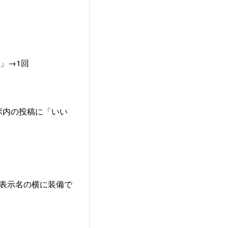
」→1回
ボ内の投稿に「いい
や表示名の横に装備で