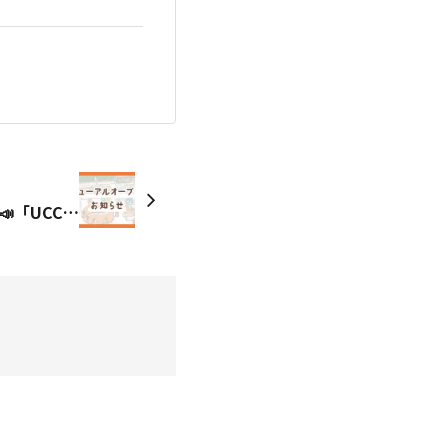
📣7/1リニューアルオープン📣「UCCコーヒー●●●」が帰ってくる🏫