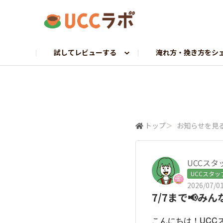
試してレビューする
淹れ方・挽き方をシ
お試し研究員募集
マイドリップ課
ラボトーク
UCCへ調査依頼
探求プロジェクト
コーヒーギャラリー
UCCから調査依頼
挽きたて課
ホンネでレビュー
トップ
＞
お知らせを見
UCCスタ
UCCスタッ
2026/07/01
7/7まで📢み
こんにちは！UCC