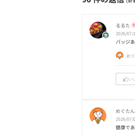
(新
るるた
2026/07/1
バッジあ
あづ
い
めぐたん
2026/07/0
健康であ