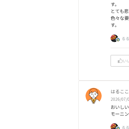
す。
とても悲
色々な要
す。
る
い
はるここ
2026/07/0
おいしい
モーニン
る