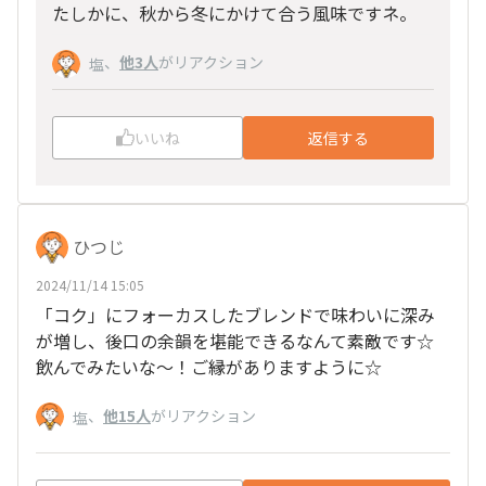
たしかに、秋から冬にかけて合う風味ですネ。
、
他3人
がリアクション
塩
いいね
返信する
ひつじ
2024/11/14 15:05
「コク」にフォーカスしたブレンドで味わいに深み
が増し、後口の余韻を堪能できるなんて素敵です☆
飲んでみたいな～！ご縁がありますように☆
、
他15人
がリアクション
塩