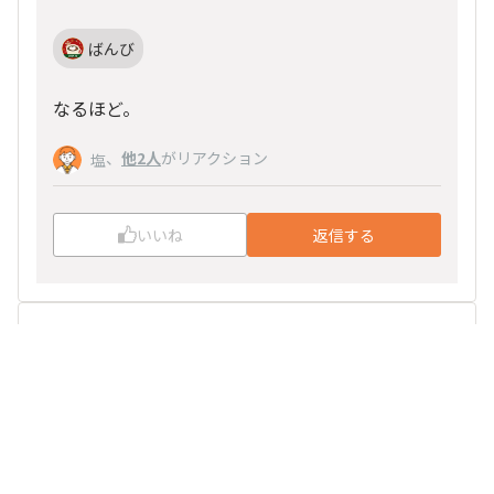
ばんび
なるほど。
、
他2人
がリアクション
塩
いいね
返信する
たみー
2024/11/12 21:09
チャート的に好みの味っぽいので飲んでみたいです
ねぇ。今わがやで定番なのは職人の珈琲緑なのです
が、その前はゴールドスペシャル派でした。値上が
りやスーパーでの取り扱いの影響で色々な豆を試す