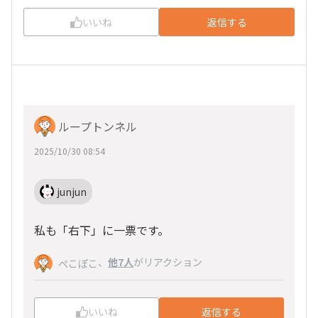
いいね
返信する
ループトンネル
2025/10/30 08:54
junjun
私も「右下」に一票です。
、
他7人
がリアクション
ぺこぽこ
いいね
返信する