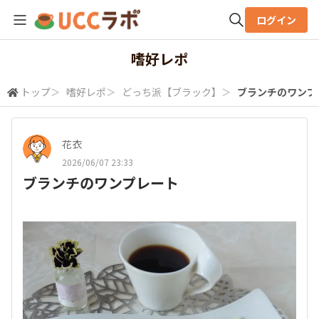
ログイン
全体検索
嗜好レポ
トップ
＞
嗜好レポ
＞
どっち派【ブラック】
＞
ブランチのワンプ
検索
花衣
2026/06/07 23:33
ブランチのワンプレート