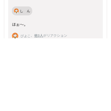
し ん
ほぉ～。
、
他3人
がリアクション
ぴよこ
いいね
返信する
りん
2025/03/07 19:48
とてもいい香りがして、美味しそう
、
他14人
がリアクション
ぴよこ