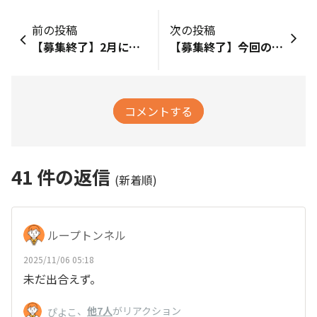
前の投稿
次の投稿
【募集終了】2月に新規会員になられた方限定！！今回のお試し品は・・・「ゴールドスペシャル コクのブレンド250g（粉）」☕☕
【募集終了】今回のお試し品は「ゴールドスペシャル アイスコーヒー 250g（粉）」！
コメントする
41
件の返信
(新着順)
ループトンネル
2025/11/06 05:18
未だ出合えず。
、
他7人
がリアクション
ぴよこ