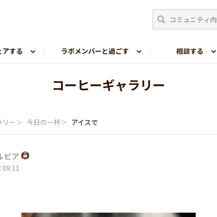
ェアする
ラボメンバーと過ごす
相談する
嗜好レポ
コーヒーギャラリー
ラリー
＞
今日の一杯
＞
アイスで
ルビア
 09:11