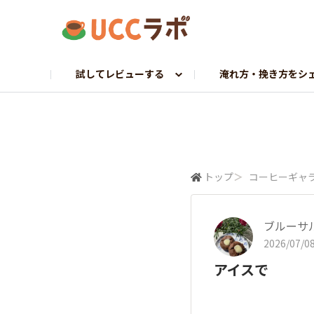
試してレビューする
淹れ方・挽き方をシ
お試し研究員募集
マイドリップ課
ラボトーク
UCCへ調査依頼
探求プロジェクト
コーヒーギャラリー
UCCから調査依頼
挽きたて課
ホンネでレビュー
トップ
＞
コーヒーギャ
ブルーサ
2026/07/08
アイスで