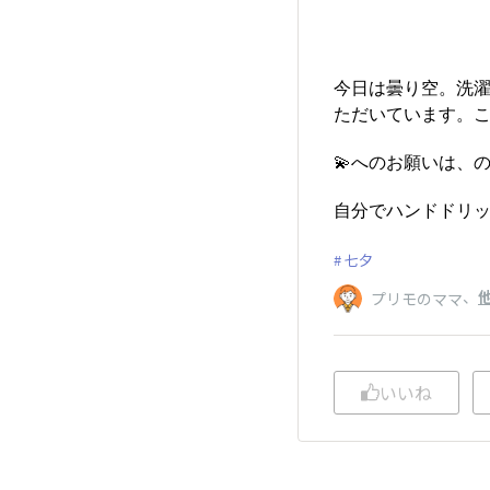
今日は曇り空。洗
ただいています。
💫へのお願いは、
自分でハンドドリ
七夕
、
他
プリモのママ
いいね