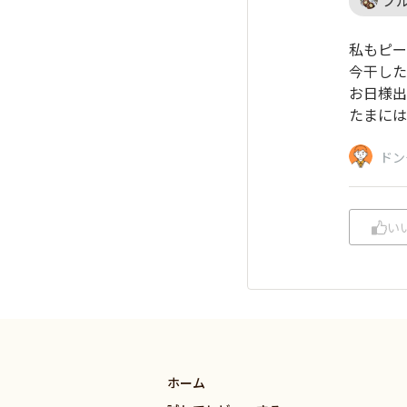
私もピー
今干した
お日様出
たまには
ドン
い
ホーム