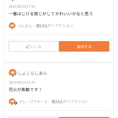
2025/08/24 17:50
一番はじける感じがしてかわいいかなと思う
、
他19人
がリアクション
ぺんぎん
いいね
返信する
しょこらしあん
2025/08/24 11:23
花火が素敵です！
、
他18人
がリアクション
グレープアゲート