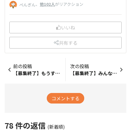
、
他102人
がリアクション
ぺんぎん
いいね
共有する
前の投稿
次の投稿
【募集終了】もうすぐ1周年！9月限定のロゴを考えよう💡①
【募集終了】みんなでオリジナルグッズを作ろう！①
コメントする
78
件の返信
(新着順)