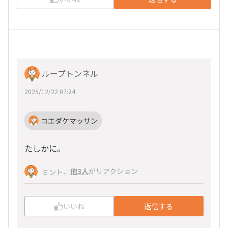
ループトンネル
2025/12/22 07:24
コエダケマッサン
たしかに。
、
他3人
がリアクション
ミント
いいね
返信する