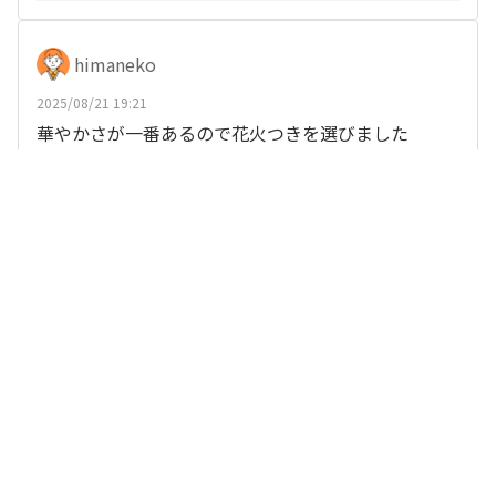
himaneko
2025/08/21 19:21
華やかさが一番あるので花火つきを選びました
、
他16人
がリアクション
グレープアゲート
いいね
返信する
ループトンネル
2025/12/22 07:24