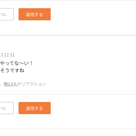
いね
返信する
3 12:31
やってな～い！
そうですね
、
他13人
がリアクション
いね
返信する