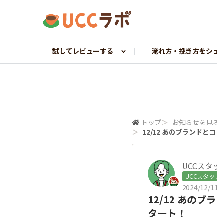
試してレビューする
淹れ方・挽き方をシ
お試し研究員募集
マイドリップ課
ラボトーク
UCCへ調査依頼
探求プロジェクト
コーヒーギャラリー
UCCから調査依頼
挽きたて課
ホンネでレビュー
トップ
＞
お知らせを見
＞
12/12 あのブランド
UCCスタ
UCCスタッ
2024/12/11
12/12 あの
タート！