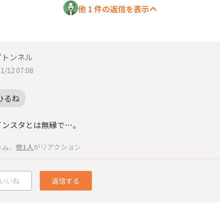
他 1 件の返信を表示
プトンネル
1/12 07:08
ひるね
インスタとは無縁で…。
、
他1人
がリアクション
きみ
いいね
返信する