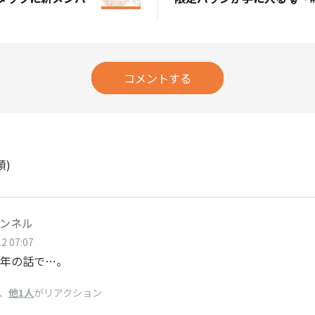
コメントする
順)
ンネル
2 07:07
年の話で…。
、
他1人
がリアクション