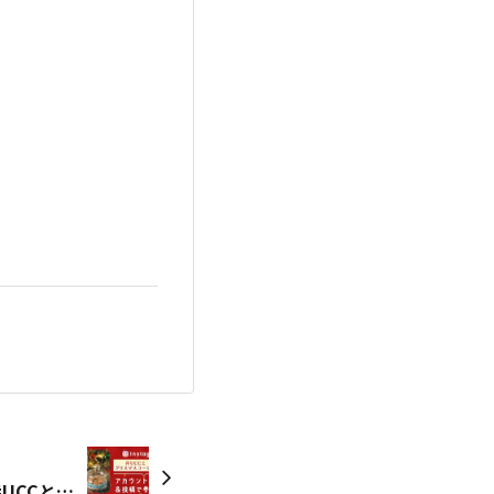

限定バッジが手に入る🎅「#UCCとクリスマスコーヒー」キャンペーン実施中！