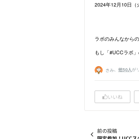
2024年12月10日（火
ラボのみんなから
もし「#UCCラボ
、
他50人
が
きみ
いいね
前の投稿