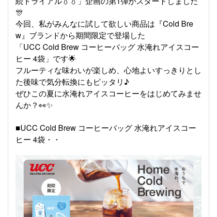
続トライアル💧💧
」企画の第1弾がスタートしました
🎊
今回、私がみんなに試して欲しい商品は『Cold Bre
w』ブランドから期間限定で登場した
「UCC Cold Brew コーヒーバッグ 水淹れアイスコー
ヒー 4袋」です🌟
フルーティな味わいが楽しめ、心地よいすっきりとし
た後味で気分転換にもピッタリ♪
ぜひこの夏に水淹れアイスコーヒーをはじめてみませ
んか？👀✨
■UCC Cold Brew コーヒーバッグ 水淹れアイスコー
ヒー 4袋・・