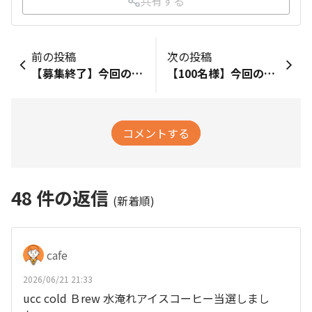
共有する
前の投稿
次の投稿
【募集終了】今回のお試し品は「UCC GOLD SPECIAL PREMIUM 柑橘 140g（粉）」！
【100名様】今回のお試し品は「UCC Cold Brew シングルオリジン コーヒーバッグ 水淹れアイスコーヒー 4袋」！
コメントする
48
件の返信
(新着順)
cafe
2026/06/21 21:33
ucc cold Ｂrew 水淹れアイスコーヒー当選しまし