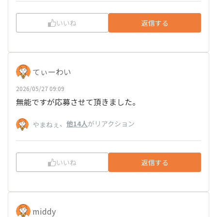
いいね
返信する
てぃーわい
2026/05/27 09:09
無能ですが応募させて頂きました。
、
他14人
がリアクション
やまねぇ
いいね
返信する
middy