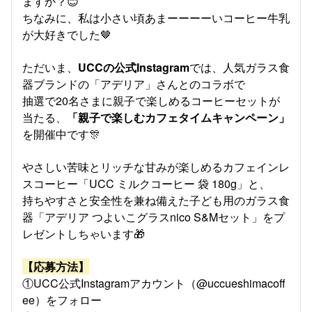
ますか？😊
ちなみに、私は小さい頃あまーーーーいコーヒー牛乳
が大好きでした🤎
ただいま、
UCCの公式Instagram
では、
人気ガラス食
器ブランドの「アデリア」さんとのコラボで
抽選で20名さまに親子で楽しめるコーヒーセットが
当たる、
「親子で楽しむカフェタイムキャンペーン」
を開催中です🎊
やさしい苦味とリッチな甘みが楽しめるカフェインレ
スコーヒー「UCC ミルクコーヒー 袋 180g」と、
持ちやすさと安全性を兼ね備えた子ども用のガラス食
器「アデリア つよいこグラスnico S&Mセット」をプ
レゼントしちゃいます🎁
【応募方法】
①UCC公式Instagramアカウント（@uccueshimacoff
ee）をフォロー