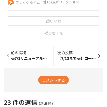
、
他132人
がリアクション
ブレイク タイム
いいね
共有する
前の投稿
次の投稿
📣7/1リニューアルオープン📣「UCCコーヒー●●●」が帰ってくる🏫
【7/13まで📣】コーヒーに願いを⭐みんなの想いをシェアしよう！
コメントする
23
件の返信
(新着順)