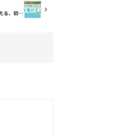
📣5週連続📣総計500名に当たる、初夏を彩る大型企画スタート🌟