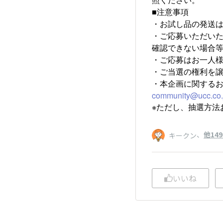
■注意事項
・お試し品の発送
・ご応募いただい
確認できない場合
・ご応募はお一人様
・ご当選の権利を
・本企画に関する
community@ucc.co.
※ただし、抽選方法
、
他14
キークン
いいね