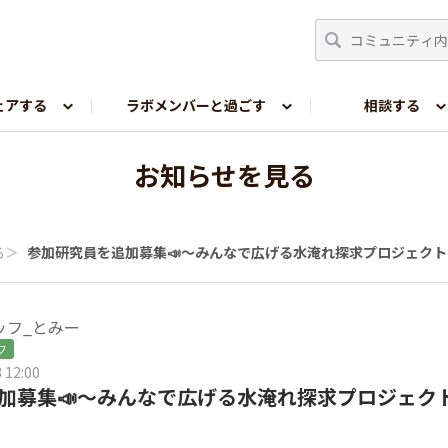
ェアする
ラボメンバーと過ごす
相談する
嗜好レポ
お知らせを見る
る
＞
参加研究員を追加募集📣～みんなで広げる水淹れ探求プロジェクト
ッフ_とみー
フ
 12:00
加募集📣～みんなで広げる水淹れ探求プロジェクト