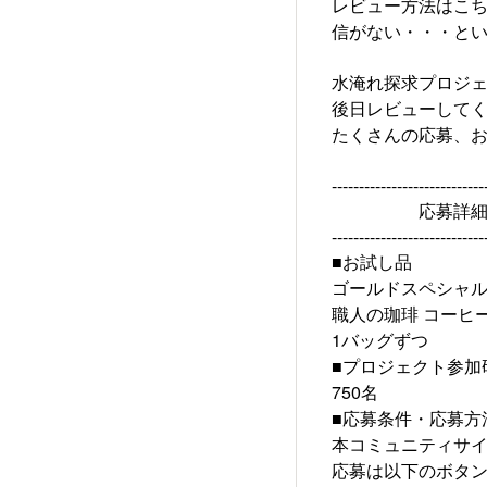
レビュー方法はこ
信がない・・・と
水淹れ探求プロジ
後日レビューして
たくさんの応募、お
----------------------------
応募詳
----------------------------
■お試し品
ゴールドスペシャル
職人の珈琲 コーヒ
1バッグずつ
■プロジェクト参加
750名
■応募条件・応募方
本コミュニティサ
応募は以下のボタ