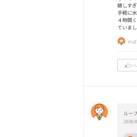
嬉しすぎ
手軽に水
４時間く
ていまし
かぱ
い
ルー
2026/0