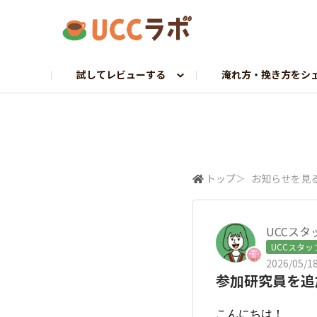
試してレビューする
淹れ方・挽き方をシ
お試し研究員募集
マイドリップ課
ラボトーク
UCCへ調査依頼
探求プロジェクト
コーヒーギャラリー
UCCから調査依頼
挽きたて課
ホンネでレビュー
トップ
＞
お知らせを見
UCCスタ
UCCスタッ
2026/05/18
参加研究員を追
こんにちは！