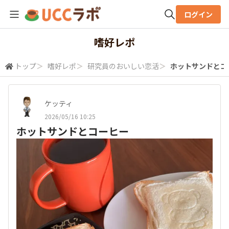
ログイン
全体検索
嗜好レポ
トップ
＞
嗜好レポ
＞
研究員のおいしい恋活
＞
ホットサンドとコ
検索
ケッティ
2026/05/16 10:25
ホットサンドとコーヒー