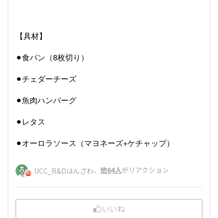
【具材】
⚫︎食パン（8枚切り）
⚫︎チェダーチーズ
⚫︎魚肉ハンバーグ
⚫︎レタス
⚫︎オーロラソース（マヨネーズ+ケチャップ）
、
他64人
がリアクション
UCC_R&Dはんざわ
いいね