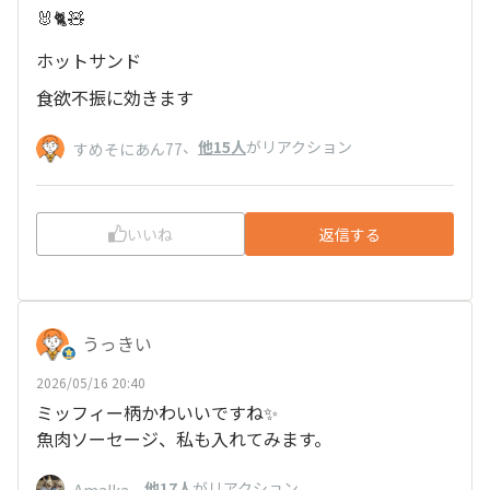
🐰🐈️🧸
ホットサンド
食欲不振に効きます
、
他15人
がリアクション
すめそにあん77
いいね
返信する
うっきい
2026/05/16 20:40
ミッフィー柄かわいいですね✨
魚肉ソーセージ、私も入れてみます。
、
他17人
がリアクション
Amalka