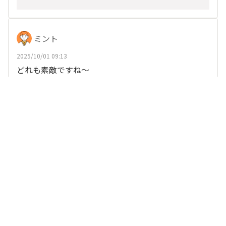
ミント
2025/10/01 09:13
どれも素敵ですね～
、
他19人
がリアクション
さいちゃんです
いいね
返信する
かぐや姫
2025/10/01 05:35
自分も企画に参加して一緒に作った感はうれしいね