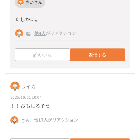
さいきん
たしかに。
、
他4人
がリアクション
塩
いいね
返信する
ライガ
2025/10/01 10:04
！！おもしろそう
、
他17人
がリアクション
きみ