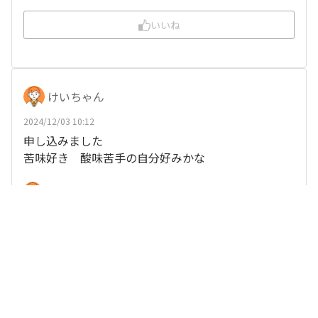
いいね
けいちゃん
2024/12/03 10:12
申し込みました
苦味好き 酸味苦手の自分好みかな
、
他21人
がリアクション
ぺこぽこ
いいね
narichico