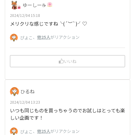
ゆーしー☕️
2024/12/04 15:18
メリクリな感じですね╰(
´︶`
)╯♡
、
他25人
がリアクション
ぴよこ
いいね
ひるね
2024/12/04 13:23
いつも同じものを買っちゃうのでお試しはとっても楽
しい企画です！
、
他25人
がリアクション
ぴよこ