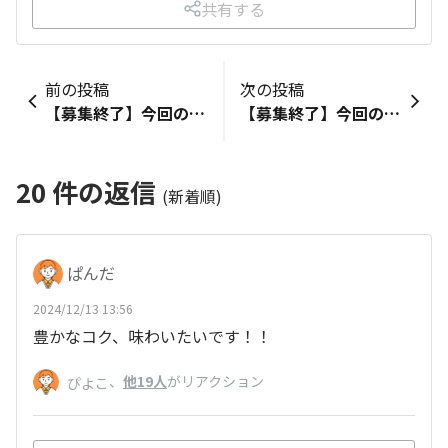
共有する
前の投稿
次の投稿
【募集終了】今回のお試し品は「ゴールドスペシャル コクのブレンド250g（粉）」！
【募集終了】今回のお試し品は「おいしいカフェインレスコーヒー コク深め（ワンドリップ）」！
20
件の返信
(新着順)
ぱんだ
2024/12/13 13:56
豊かなコク、味わいたいです！！
、
他19人
がリアクション
ぴよこ