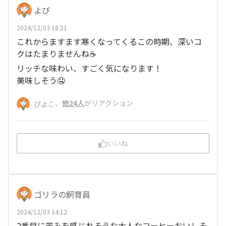
よぴ
2024/12/03 18:21
これからますます寒くなってくるこの時期、深いコ
クはたまりませんね☕
リッチな味わい、すごく気になります！
美味しそう🤤
、
他24人
がリアクション
ぴよこ
いいね
ゴリラの飼育員
2024/12/03 14:12
2番目に苦みを感じれそうな大人なコーヒーおいしそ