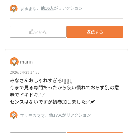
、
他16人
がリアクション
まゆまゆ
いいね
返信する
marin
2026/04/29 14:55
みなさんおしゃれすぎる‪ꪔ̤̥ꪔ̤̮ꪔ̤̫‬
今まで見る専門だったから使い慣れておらず別の意
味でドキドキ.ᐟ.ᐟ
センスはないですが初参加しました✅💓
、
他17人
がリアクション
プリモのママ