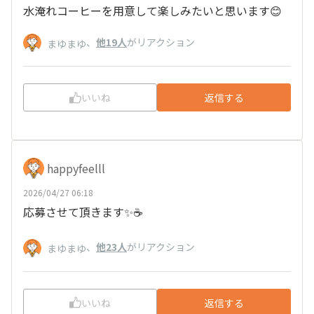
水淹れコーヒーを用意して楽しみたいと思います😊
、
他19人
がリアクション
まゆまゆ
いいね
返信する
happyfeelll
2026/04/27 06:18
応募させて頂きます✨☕
、
他23人
がリアクション
まゆまゆ
いいね
返信する