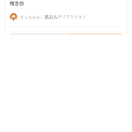
残念😞
、
他23人
がリアクション
さっちゃん
いいね
返信する
ループトンネル
2026/04/24 19:32
サチサチ
私もインスタをやっておらず…不戦敗です。