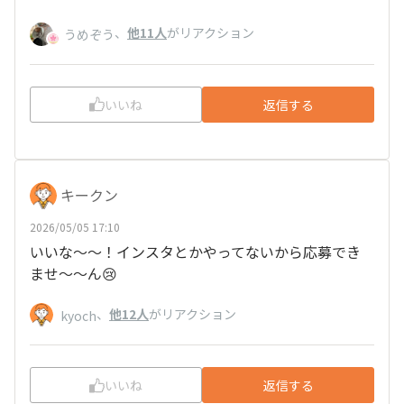
、
他11人
がリアクション
うめぞう
いいね
返信する
キークン
2026/05/05 17:10
いいな～～！インスタとかやってないから応募でき
ませ～～ん😢
、
他12人
がリアクション
kyoch
いいね
返信する