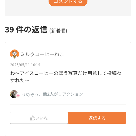
コメントする
39
件の返信
(新着順)
ミルクコーヒーねこ
2026/05/11 10:19
わ～アイスコーヒーのほう写真だけ用意して投稿わ
すれた～
、
他2人
がリアクション
うめぞう
いいね
返信する