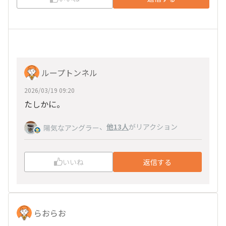
ループトンネル
2026/03/19 09:20
たしかに。
、
他13人
がリアクション
陽気なアングラー
いいね
返信する
らおらお