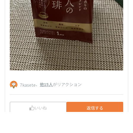
、
他15人
がリアクション
7kasete
いいね
返信する