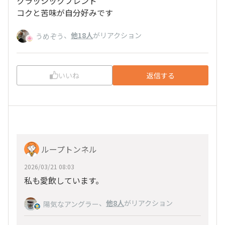
クラッシックブレンド
コクと苦味が自分好みです
、
他18人
がリアクション
うめぞう
いいね
返信する
ループトンネル
2026/03/21 08:03
私も愛飲しています。
、
他8人
がリアクション
陽気なアングラー