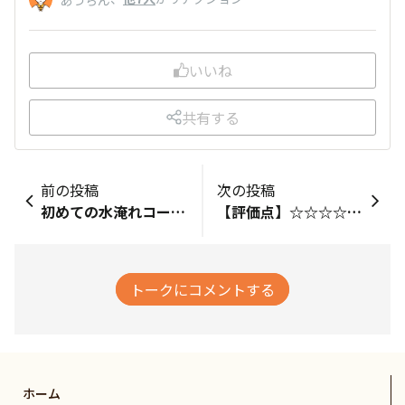
いいね
共有する
前の投稿
次の投稿
初めての水淹れコーヒーでした。前の晩に仕込んで８時間ぐらい冷蔵庫に。香りがとても良い！お店で飲むようなお味で美味しかったです。コーヒーバッグのコーヒーの量が多いから試しに再度水を足して小一時間程度おいてみました！水分補給に良さそうなアイスコーヒーができあがり。これはこれでおいしい。次回は水の量を増やして作ってみようかな。
【評価点】☆☆☆☆☆​【私のホンネ】《みんなで広げる水淹れ探求プロジェクト》で試供品を頂きました！涼しい日ばかりで中々出番が訪れなかったのですが、ついに試してみました！キッチンスケールで250gを計り『おすすめ』で水淹れしてみました。(ビックリするくらい少ない量でした…（笑）)ただ、約8時間後に出来上がってから飲んでみると、お店で頂く様な香りと味わいでとても美味しかったです。私的には、水の量を増やしても充分満足のいく味わいだろうなと感じたので、次の機会には試してみたいなと思います。【リピート】あり【こんな時におすすめ】美味しいアイスコーヒーを飲みたい時！
トークにコメントする
ホーム