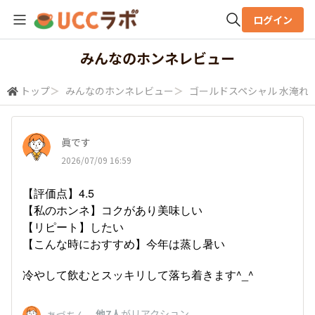
ログイン
全体検索
みんなのホンネレビュー
トップ
＞
みんなのホンネレビュー
＞
ゴールドスペシャル 水淹れア
検索
眞です
2026/07/09 16:59
【評価点】4.5
【私のホンネ】コクがあり美味しい
【リピート】したい
【こんな時におすすめ】今年は蒸し暑い
冷やして飲むとスッキリして落ち着きます^_^
、
他7人
がリアクション
あづちん