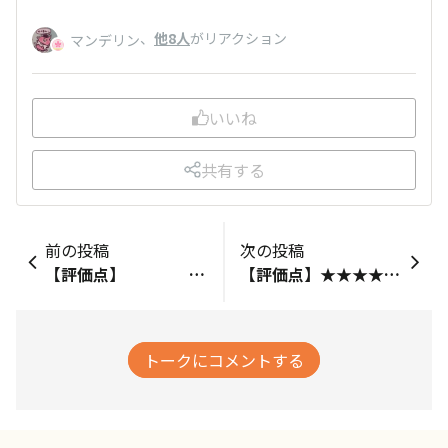
、
他8人
がリアクション
マンデリン
いいね
共有する
前の投稿
次の投稿
【評価点】 星4【私のホンネ】 すぐ飲めないのは残念。美味しいとは思う。 パックをコンパクトにして欲しいです【リピート】 あり【こんな時におすすめ】 時間に余裕のある時に利用したい
【評価点】★★★★☆【私のホンネ】かなりがつんとくる【リピート】結構、水を多めにして一晩まったので、飲み口爽やかかと思って一口、ガツンと来る苦み、そう珈琲らしい苦みに、もっと薄い感じになるかと思っていたのでいい感じにコクがある珈琲でした、水入れでこれだけになるのかと感心しきりでした。【こんな時におすすめ】乞う意識はっきりさせたいときにいいと思います
トークにコメントする