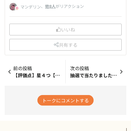
、
他8人
がリアクション
マンデリン
いいね
共有する
前の投稿
次の投稿
【評価点】星４つ【私のホンネ】珍しい黄色のパッケージも爽やか。 苦味とコクが好き派としてはあと一押し欲しいけれど。 夏のアイスには良いかも。【リピート】考え中【こんな時におすすめ】とにかく爽やかなコーヒーが好きな人へ。
抽選で当たりました。水出しだから簡単に作れて、スッキリして美味しい。子供でも美味しく飲めそう。
トークにコメントする