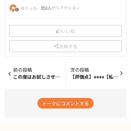
、
他8人
がリアクション
ゆりっち
いいね
共有する
前の投稿
次の投稿
この度はお試しさせていただき、ありがとうございます✨【評価点】★★★★★【私のホンネ】とにかく忙しくて時間がないワーママの私にも嬉しい手軽さ！爽やかな美味しさ。【リピート】あり！してます☕️【こんな時におすすめ】忙しくてコーヒー淹れる時間がない、朝はバタバタだけど職場でアイスコーヒー飲みたい！って人に特にオススメ。夜にボトルに仕込んで冷蔵庫に入れておけば、そのまま持ち出せますよ！
【評価点】⭐︎⭐︎⭐︎⭐︎【私のホンネ】程良い苦味とスッキリした味わいで美味しく飲みやすい。ただ、私自身は最近だと浅煎りを少し短めの時間で水出しして軽い酸味を楽しみ始めていて、家族で飲むならゴールドスペシャルの方が良いんだけどひとりなら自己流水出しかな？【リピート】有りです【こんな時におすすめ】昼食後に飲みたいかな
トークにコメントする