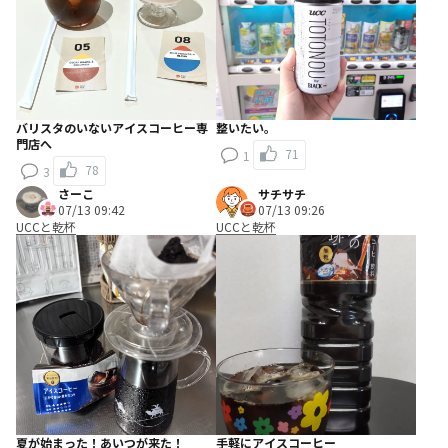
バリスタのいないアイスコーヒー専
整いたい。
門店へ
71
1
78
3
さーこ
サチサチ
07/13 09:42
07/13 09:26
UCCと乾杯
UCCと乾杯
夏が始まった！あいつが来た！
手軽にアイスコーヒー