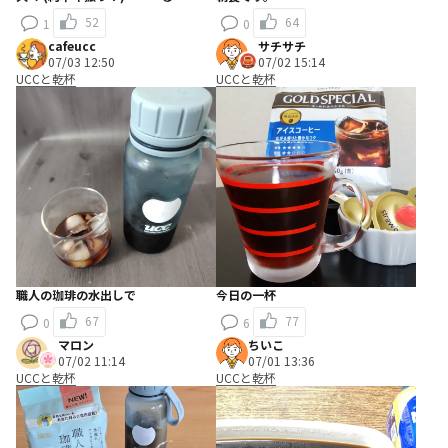
52
64
1
0
cafeucc
サチサチ
07/03 12:50
07/02 15:14
UCCと乾杯
UCCと乾杯
職人の珈琲の水出しで
今日の一杯
67
77
0
6
マロン
ちいこ
07/02 11:14
07/01 13:36
UCCと乾杯
UCCと乾杯