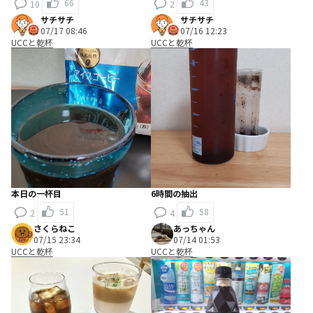
66
43
10
2
サチサチ
サチサチ
07/17 08:46
07/16 12:23
UCCと乾杯
UCCと乾杯
本日の一杯目
6時間の抽出
51
58
2
4
さくらねこ
あっちゃん
07/15 23:34
07/14 01:53
UCCと乾杯
UCCと乾杯