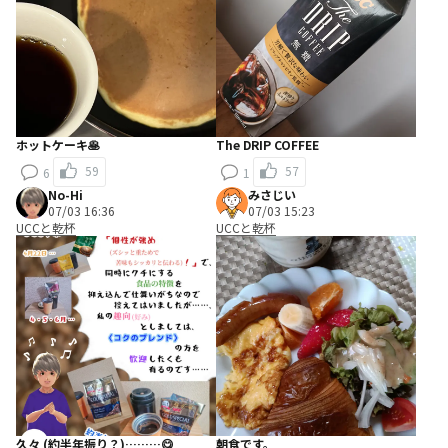
ホットケーキ🥞
The DRIP COFFEE
59
57
6
1
No-Hi
みさじい
07/03 16:36
07/03 15:23
UCCと乾杯
UCCと乾杯
久々 (約半年振り？)………😋
朝食です。