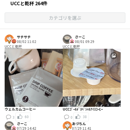
UCCと乾杯 264件
カテゴリを選ぶ
サチサチ
さーこ
08/02 11:02
08/01 09:29
UCCと乾杯
UCCと乾杯
ウェルカムコーヒー
UCCｺﾞｰﾙﾄﾞｽﾍﾟｼｬﾙｱｲｽｺｰﾋｰ
60
38
3
0
さーこ
あづちん
07/29 14:42
07/29 11:41