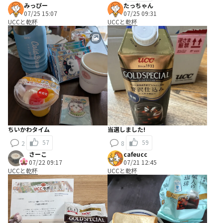
みっぴー
たっちゃん
07/25 15:07
07/25 09:31
UCCと乾杯
UCCと乾杯
ちいかわタイム
当選しました!
57
59
2
8
さーこ
cafeucc
07/22 09:17
07/21 12:45
UCCと乾杯
UCCと乾杯