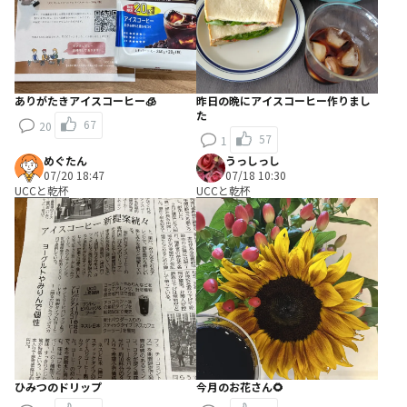
ありがたきアイスコーヒー🧊
昨日の晩にアイスコーヒー作りまし
た
67
20
57
1
めぐたん
うっしっし
07/20 18:47
07/18 10:30
UCCと乾杯
UCCと乾杯
ひみつのドリップ
今月のお花さん🌻