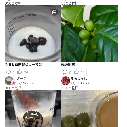
UCCと乾杯
UCCと乾杯
今日も自家製ゼリーで😉
経過観察
54
56
4
8
さーこ
うっしっし
07/26 20:26
07/26 17:23
UCCと乾杯
UCCと乾杯