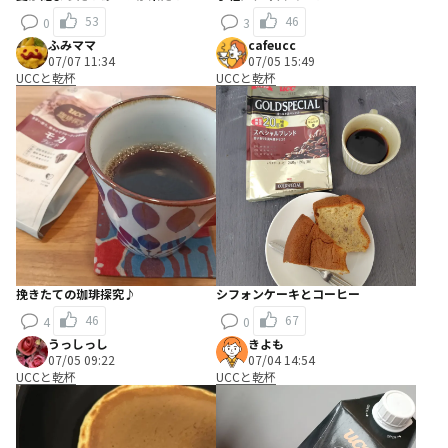
53
46
0
3
ふみママ
cafeucc
07/07 11:34
07/05 15:49
UCCと乾杯
UCCと乾杯
挽きたての珈琲探究♪
シフォンケーキとコーヒー
46
67
4
0
うっしっし
きよも
07/05 09:22
07/04 14:54
UCCと乾杯
UCCと乾杯