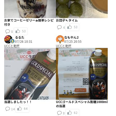
お家でコーヒーゼリー☕︎簡単レシピ
お団子🍡タイム
付き
53
4
53
8
るるた
なもやん2
07/26 10:31
07/25 20:55
UCCと乾杯
UCCと乾杯
当選しましたっ！！
UCCゴールドスペシャル無糖1000ml
の当選
64
14
62
8