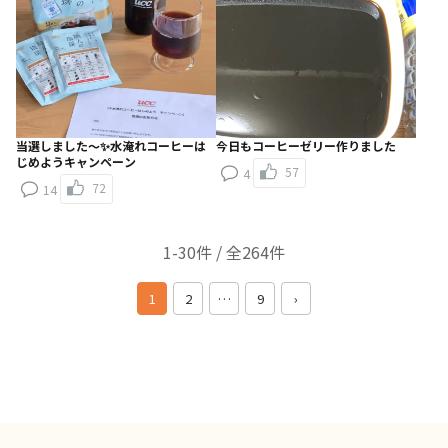
当選しました～✨水淹れコーヒーは
今日もコーヒーゼリー作りました
じめようキャンペーン
57
4
72
14
1-30件 / 全264件
1
2
…
9
›