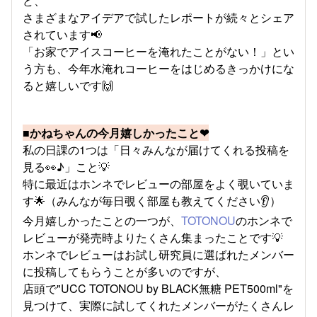
ど、
さまざまなアイデアで試したレポートが続々とシェア
されています📢
「お家でアイスコーヒーを淹れたことがない！」とい
う方も、今年水淹れコーヒーをはじめるきっかけにな
ると嬉しいです🙌
■かねちゃんの今月嬉しかったこと❤
私の日課の1つは「日々みんなが届けてくれる投稿を
見る👀♪」こと💡
特に最近はホンネでレビューの部屋をよく覗いていま
す🌟（みんなが毎日覗く部屋も教えてください👂）
今月嬉しかったことの一つが、
TOTONOU
のホンネで
レビューが発売時よりたくさん集まったことです💡
ホンネでレビューはお試し研究員に選ばれたメンバー
に投稿してもらうことが多いのですが、
店頭で"UCC TOTONOU by BLACK無糖 PET500ml"を
見つけて、実際に試してくれたメンバーがたくさんレ