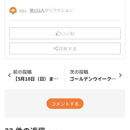
、
他132人
がリアクション
KAI
いいね
共有する
前の投稿
次の投稿
【5月10日（日）まで】「ユーハイム」さんとコラボのフォトコンテスト「春のUCC杯」開催中🎊
ゴールデンウイーク期間の運用に関するお知らせ📢
コメントする