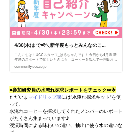
4/30(木)まで📢＼新年度もっとみんなのこ...
こんにちは！UCCスタッフ_はるちゃんです！ 今日から4月🌸 新
年度のスタートで忙しいときにも、コーヒーを飲んで一呼吸おい
てくださいね☕ 新年度にもっとラボの輪を広げたいと思い、
community.ucc.co.jp
「もっとみんなのことを教えて👂自己紹介キャンペーン...
■参加研究員の水淹れ探求レポートをチェック👀🌟
ただいま
マイドリップ課
には”水淹れ探求キット”を使
って、
水淹れコーヒーを探求してくれたメンバーのレポート
がたくさん集まっています♪
浸漬時間による味わいの違い、抽出に使う水の違いな