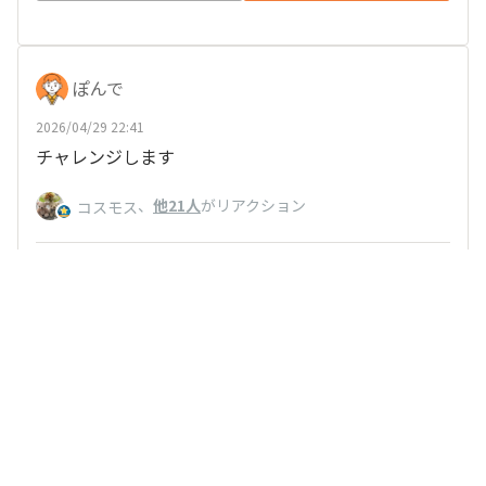
ぽんで
2026/04/29 22:41
チャレンジします
、
他21人
がリアクション
コスモス
いいね
返信する
だいふくたらふく食べたい
2026/04/29 22:13
TOTONOU 日々飲んでます😆☕️