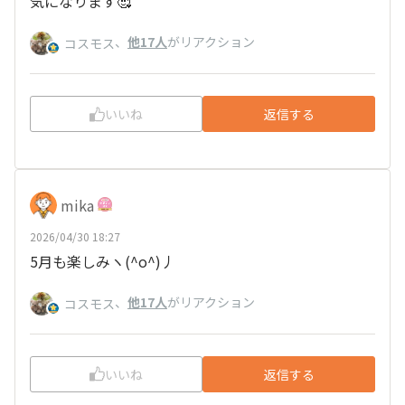
気になります🥰
、
他17人
がリアクション
コスモス
いいね
返信する
mika
2026/04/30 18:27
5月も楽しみヽ(^o^)丿
、
他17人
がリアクション
コスモス
いいね
返信する