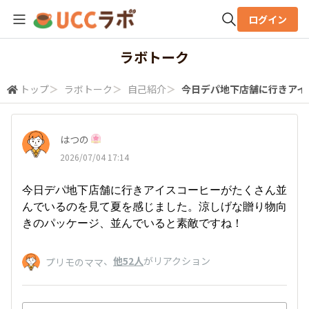
ログイン
全体検索
ラボトーク
トップ
＞
ラボトーク
＞
自己紹介
＞
今日デパ地下店舗に行きアイス
検索
はつの
2026/07/04 17:14
今日デパ地下店舗に行きアイスコーヒーがたくさん並
んでいるのを見て夏を感じました。涼しげな贈り物向
きのパッケージ、並んでいると素敵ですね！
、
他52人
がリアクション
プリモのママ