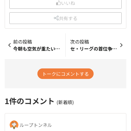
いいね
共有する
前の投稿
次の投稿
今朝も空気が重たい感じで、職人の珈琲 深いコクのスペシャルブレンドからスタート。なかなかスッキリしなかったので、アイスコーヒーも飲んだら少しシャキッとしました。
セ・リーグの首位争いが熾烈。デーゲームでGが負けて、現時点で3チームが同率。Tは降雨のため試合中止。さてSは勝って頭ひとつ抜け出せるか？ ワクワクです。
トークにコメントする
1
件のコメント
(新着順)
ループトンネル