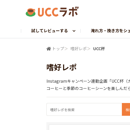
試してレビューする
淹れ方・挽き方をシ
お試し研究員募集
マイドリップ課
ラボトーク
UCCへ調査依頼
探求プロジェクト
コーヒーギャラリー
UCCから調査依頼
挽きたて課
ホンネでレビュー
トップ
＞
嗜好レポ
＞
UCC杯
嗜好レポ
Instagramキャンペーン連動企画「UCC杯
コーヒーと季節のコーヒーシーンを楽しんだ