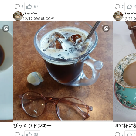
67
6
7
ハッピー
ハッピ
12/12 09:18
UCC杯
12/11 0
びっくりドンキー
UCC杯に
58
4
7