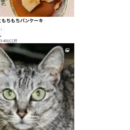
ともちもちパンケーキ
32
ン
3:40
UCC杯