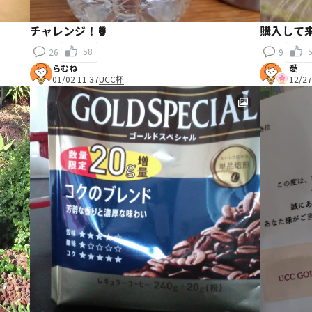
チャレンジ！🍍
購入して
58
26
9
らむね
愛
01/02 11:37
UCC杯
12/27