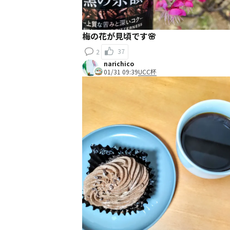
梅の花が見頃です🌸
37
2
narichico
01/31 09:39
UCC杯