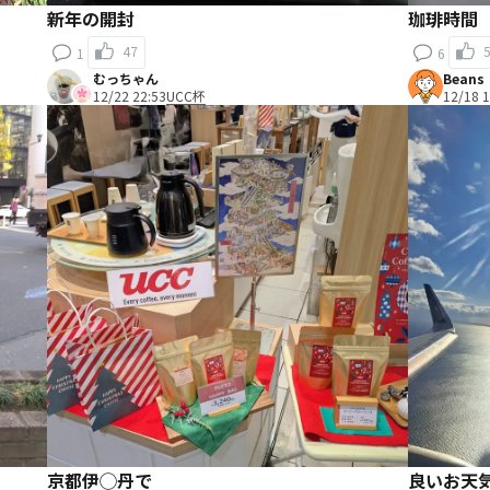
新年の開封
珈琲時
47
1
6
むっちゃん
Beans
12/22 22:53
UCC杯
12/18 1
京都伊◯丹で
良いお天気