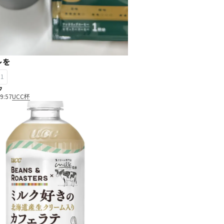
レを
61
ウ
9:57
UCC杯