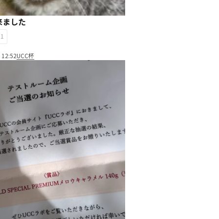
来ました
51
 12:52
UCC杯