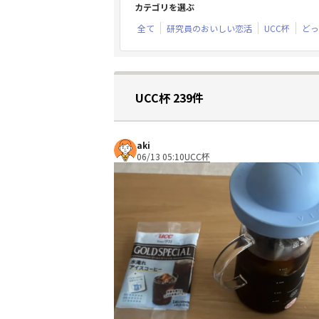
カテゴリを選ぶ
全て
研究員のおいしい恋活
UCC杯
どっ
UCC杯 239件
aki
06/13 05:10
UCC杯