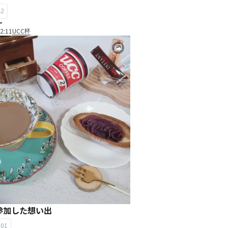
42
ー
2:11
UCC杯
参加した想い出
101