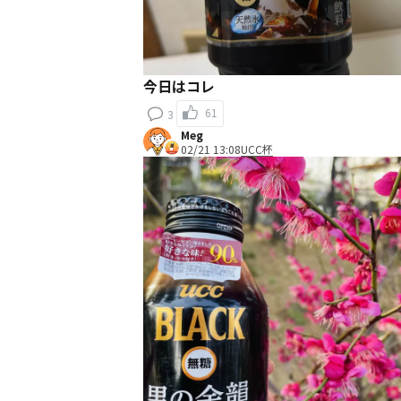
今日はコレ
61
3
Meg
02/21 13:08
UCC杯