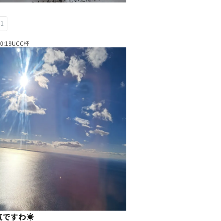
間
51
0:19
UCC杯
ですわ☀️