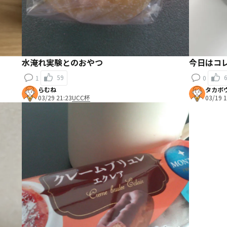
水淹れ実験とのおやつ
今日はコ
59
1
0
らむね
タカボ
03/29 21:23
UCC杯
03/19 1