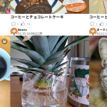
コーヒーとチョコレートケーキ
コーヒー
33
3
2
Beans
まーク
01/25 10:08
UCC杯
01/12 1