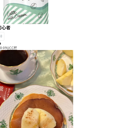
初心者
48
a
0:09
UCC杯