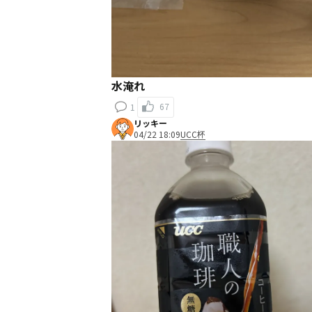
水淹れ
67
1
リッキー
04/22 18:09
UCC杯