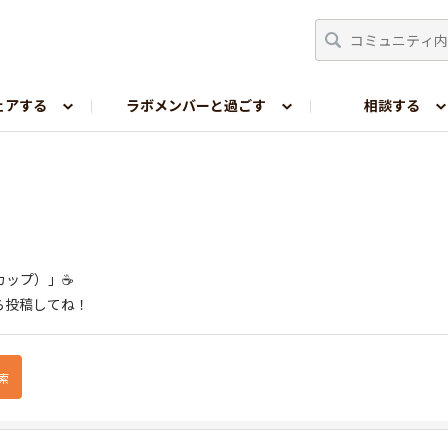
ェアする
ラボメンバーと過ごす
相談する
嗜好レポ
（カップ）」☕
ら投稿してね！