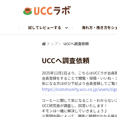
試してレビューする
淹れ方・挽き方をシ
お試し研究員募集
マイドリップ課
ラボトーク
UCCへ調査依頼
探求プロジェクト
コーヒーギャラリー
UCCから調査依頼
挽きたて課
ホンネでレビュー
トップ
＞
UCCへ調査依頼
UCCへ調査依頼
2025年11月1日より、こちらはUCCラボ会
会員登録をすることで閲覧・投稿・いいね・
気になる方はぜひ下記より会員登録してご覧
https://community.ucc.co.jp/users/si
コーヒーに関して気になること・わからないこ
UCC研究員が調査し、回答いたします！
ギモンは一緒に解決していきましょう♪
※質問内容によって、調査に時間がかかる場