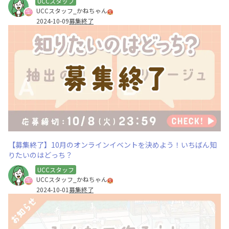
UCCスタッフ
UCCスタッフ_かねちゃん
2024-10-09
募集終了
【募集終了】10月のオンラインイベントを決めよう！いちばん知
りたいのはどっち？
UCCスタッフ
UCCスタッフ_かねちゃん
2024-10-01
募集終了