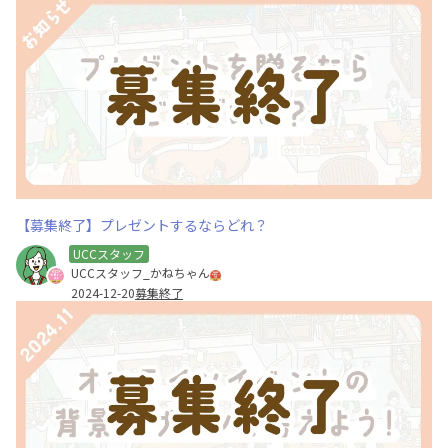
【募集終了】プレゼントするならどれ？
UCCスタッフ
UCCスタッフ_かねちゃん
2024-12-20
募集終了