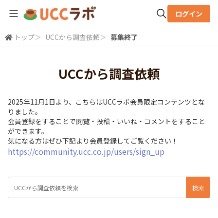
ログイン
トップ
＞
UCCから調査依頼
＞
募集終了
全体検索
UCCから調査依頼
検索
2025年11月1日より、こちらはUCCラボ会員限定コンテンツとな
りました。
会員登録をすることで閲覧・投稿・いいね・コメントをすること
ができます。
気になる方はぜひ下記より会員登録してご覧ください！
https://community.ucc.co.jp/users/sign_up