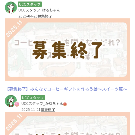
UCCスタッフ
UCCスタッフ_はるちゃん
2026-04-20
募集終了
【募集終了】みんなでコーヒーギフトを作ろう🎁～スイーツ篇～
UCCスタッフ
UCCスタッフ_かねちゃん
2025-11-21
募集終了