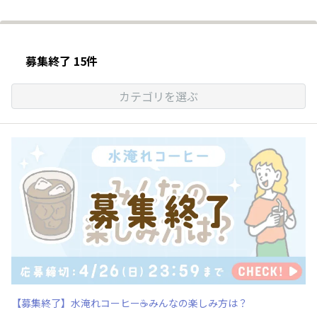
募集終了 15件
カテゴリを選ぶ
【募集終了】水淹れコーヒー☕みんなの楽しみ方は？