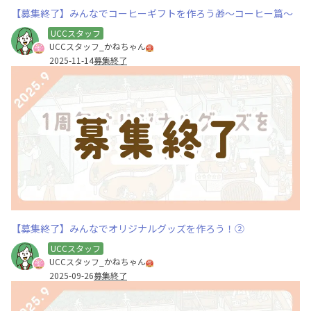
【募集終了】みんなでコーヒーギフトを作ろう🎁～コーヒー篇～
UCCスタッフ
UCCスタッフ_かねちゃん
2025-11-14
募集終了
【募集終了】みんなでオリジナルグッズを作ろう！②
UCCスタッフ
UCCスタッフ_かねちゃん
2025-09-26
募集終了