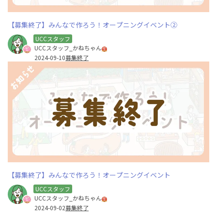
【募集終了】みんなで作ろう！オープニングイベント②
UCCスタッフ
UCCスタッフ_かねちゃん
2024-09-10
募集終了
【募集終了】みんなで作ろう！オープニングイベント
UCCスタッフ
UCCスタッフ_かねちゃん
2024-09-02
募集終了